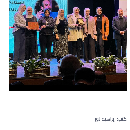
كتب: إبراهيم نور