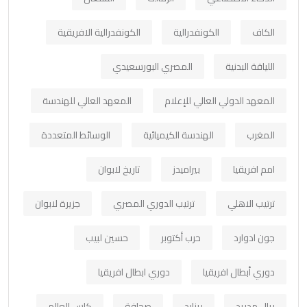
الكاف
الكونفدرالية
الكونفدرالية الافريقية
اللياقة البدنية
المصري البورسعيدي
المعهد الدولي العالي للإعلام
المعهد العالي للهندسة
المغرب
الهندسة الكيميائية
الوسائط المتعددة
امم افريقيا
بيراميدز
تاريخ لابوان
ترتيب الاهلي
ترتيب الدوري المصري
جزيرة لابوان
جون ادوارد
حرب أكتوبر
حسين لبيب
دوري أبطال افريقيا
دوري ابطال افريقيا
ريال مدريد
رينارد
صحافة
كاس العالم