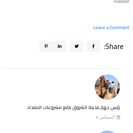
المقبلة.
on
Leave a Comment
رسمياً..
Share:
الاتحاد
المصري
لكرة
القدم
يجدد
عقد
حسام
حسن
رئيس جهاز مدينة الشروق يتابع مشروعات الامتداد
بعد
أغسطس 6
الإنجاز
التاريخي