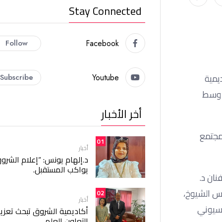
Stay Connected
Follow
Facebook
يمية
Subscribe
Youtube
، وسط
أخر الأخبار
مجتمع
01
أخبار
د.إلهام يونس: “إعلام الشرو
يواكب المستقبل.
نان د.
لس الشيوخ،
02
أخبار
بسيوني
أكاديمية الشروق تبحث تعزيز
التعاون العلمي.