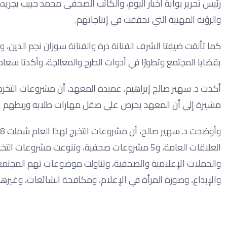
رئيس تحرير بوابة أخبار اليوم، والكاتب الصحفى محمد حبيب بجري
والرؤية المهنية التي تحققت في إنتاجاتهم.
كما تألقت ضيفتا الشرف الفنانة درة والفنانة سوزان نجم الدين،
بقضايا المجتمع وتطورًا في أدوات الطرح والمعالجة، وأكدتا سعا
أكدت د. سهير صالح إبراهيم، عميدة المعهد، أن مشروعات التخرج 
مشيرة إلى أن المعهد يحرص على صقل مهارات طلابه وربطهم بس
العلاقات العامة، و5 مشروعات صحفية، وتنوعت مشروع
والحملات الإعلامية والصحفية، وتناولت موضوعات تهم المجتمع ا
والإبداع، وصورة المرأة في الإعلام، ومكافحة الشائعات، وغيرها.