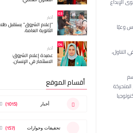
وى الإبداع
03
أخبار
“إعلام الشروق” يستقبل طلا
س وعيًا
الثانوية العامة.
04
أخبار
 التناول،
عميدة إعلام الشروق:
الاستثمار في الإنسان.
حملة إعلانية لقسم
أقسام الموقع
م المتحركة
نولوجيا
(1015)
أخبار
(157)
تحقيقات وحوارات