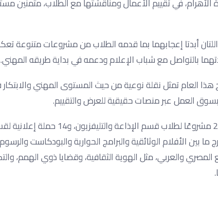
دة الأهرام، في تقييم الأعمال ومناقشتها مع الطلاب، مثمنين مست
 واللتان أبدتا إعجابهما بما قدمه الطلاب من مشروعات متنوعة تعك
دتهما بالتواصل مع شباب الإعلام ودعمه في بداية طريقه المهني.
هذا العام تمثل نقلة نوعية من حيث المستوى المهني والابتكار في
وق العمل عبر منصات حقيقية للعرض والتقييم.
وأوضحت د. سهير صالح، أن مشروعات التخرج لهذا العام شملت 28 مشروعًا لطلاب قسم الإذاعة والتليفزيون، و14 
ات التخرج ما بين الأفلام الوثائقية والبرامج الحوارية والبودكاست والرسو
لمصري والعربي، مثل الهوية الثقافية، وقضايا ذوي الهمم، والتك