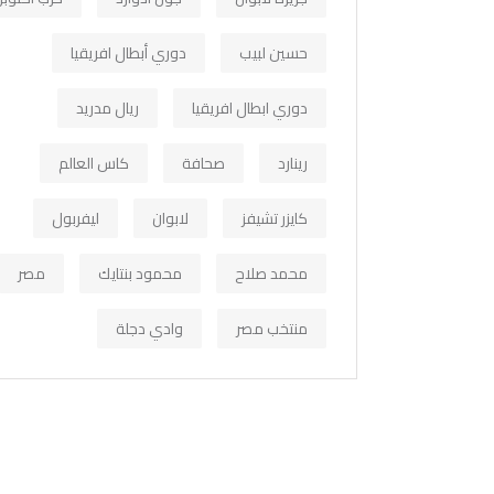
حسين لبيب
دوري أبطال افريقيا
دوري ابطال افريقيا
ريال مدريد
رينارد
صحافة
كاس العالم
كايزر تشيفز
لابوان
ليفربول
محمد صلاح
محمود بنتايك
مصر
منتخب مصر
وادي دجلة