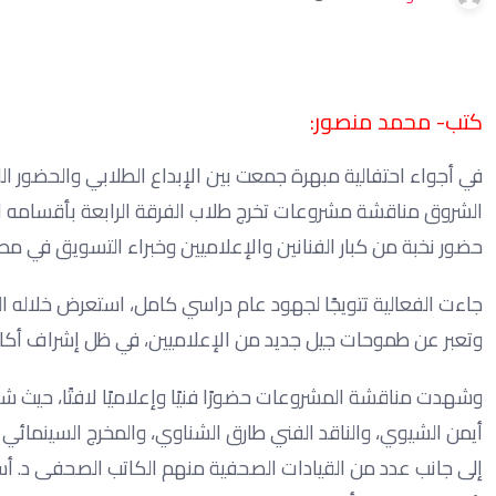
كتب- محمد منصور:
في أجواء احتفالية مبهرة جمعت بين الإبداع الطلابي والحضور اللا
الشروق مناقشة مشروعات تخرج طلاب الفرقة الرابعة بأقسامه الثل
حضور نخبة من كبار الفنانين والإعلاميين وخبراء التسويق في مصر
جاءت الفعالية تتويجًا لجهود عام دراسي كامل، استعرض خلاله 
وتعبر عن طموحات جيل جديد من الإعلاميين، في ظل إشراف أكاد
وشهدت مناقشة المشروعات حضورًا فنيًا وإعلاميًا لافتًا، حيث شار
أيمن الشيوي، والناقد الفني طارق الشناوي، والمخرج السينمائي
إلى جانب عدد من القيادات الصحفية منهم الكاتب الصحفى د. أس