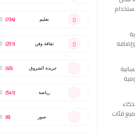
استخدام
(734)
تعليم
ية
وإضافة
(251)
ثقافة وفن
سانية
(45)
جريدة الشروق
مية
(541)
رياضة
الذكاء
ميع فئات
(6)
صور