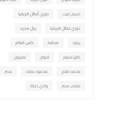
حسين لبيب
دوري أبطال افريقيا
دوري ابطال افريقيا
ريال مدريد
رينارد
صحافة
كاس العالم
كايزر تشيفز
لابوان
ليفربول
محمد صلاح
محمود بنتايك
مصر
منتخب مصر
وادي دجلة