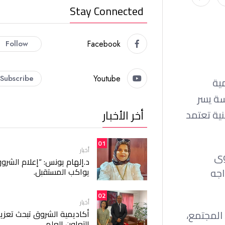
Stay Connected
Follow
Facebook
Subscribe
Youtube
ية
والمهندسة يسر
أخر الأخبار
ية تعتمد
01
أخبار
وى
د.إلهام يونس: “إعلام الشرو
اجه
يواكب المستقبل.
02
أخبار
راد المجتمع،
أكاديمية الشروق تبحث تعزيز
التعاون العلمي.