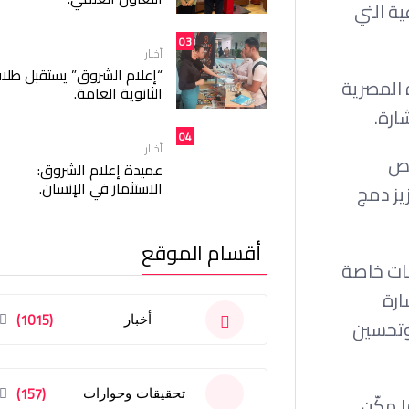
ة التي
03
أخبار
“إعلام الشروق” يستقبل طلا
 المصرية
الثانوية العامة.
ارة.
04
أخبار
صص
عميدة إعلام الشروق:
الاستثمار في الإنسان.
يز دمج
أقسام الموقع
نات خاصة
ة بلغة الإشارة
(1015)
أخبار
م وتحسين
(157)
تحقيقات وحوارات
والاستقرار، بما مكّن