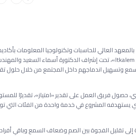
المعهد العالي للحاسبات وتكنولوجيا المعلومات بأكاديم
الشروق في تطوير مشروع تخرج يحمل اسم «Itkalem Arabic Sign»، تحت إشراف الدكتورة أسماء السعيد 
ع وتسهيل اندماجهم داخل المجتمع من خلال حلول تقن
 حصول فريق العمل على تقدير «امتياز»، تقديرًا للمست
لذي يستهدفه المشروع في خدمة واحدة من الفئات التي تو
Itkale» انطلاقًا من الحاجة إلى تقليل الفجوة بين الصم وضعاف السمع وباقي أف