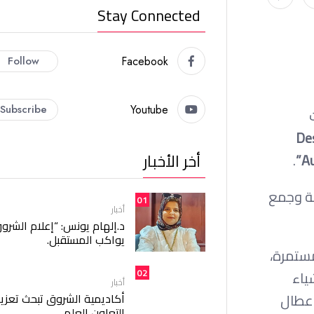
Stay Connected
Follow
Facebook
Subscribe
Youtube
“D
أخر الأخبار
.
Au
بة وجمع
01
أخبار
د.إلهام يونس: “إعلام الشرو
يواكب المستقبل.
ستمرة،
02
ياء
أخبار
 الأعطال
أكاديمية الشروق تبحث تعزيز
التعاون العلمي.