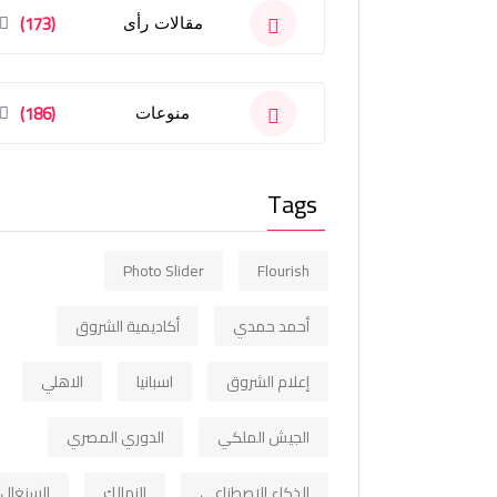
(173)
مقالات رأى
(186)
منوعات
Tags
Photo Slider
Flourish
أحمد حمدي
أكاديمية الشروق
إعلام الشروق
اسبانيا
الاهلي
الجيش الملكي
الدوري المصري
الذكاء الاصطناعي
الزمالك
السنغال