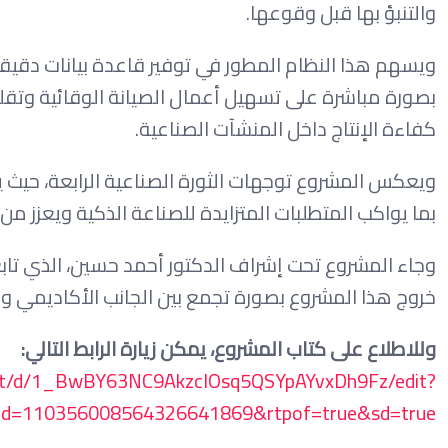
والتنبؤ بها قبل وقوعها.
ويسهم هذا النظام المطور في توفير قاعدة بيانات دقيق
بصورة مباشرة على تسهيل أعمال الصيانة الوقائية وتق
كفاءة الإنتاج داخل المنشآت الصناعية.
ويعكس المشروع توجهات الثورة الصناعية الرابعة، حيث يجم
بما يواكب المتطلبات المتزايدة للصناعة الذكية ويعزز من
وجاء المشروع تحت إشراف الدكتور أحمد حسين، الذي تاب
خروج هذا المشروع بصورة تجمع بين الجانب الأكاديمي وال
وللاطلاع على كتاب المشروع، يمكن زيارة الرابط التالي:
ent/d/1_BwBY63NC9AkzclOsq5QSYpAYvxDh9Fz/edit?
uid=110356008564326641869&rtpof=true&sd=true