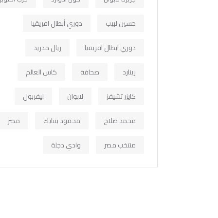
حسين لبيب
دوري أبطال افريقيا
دوري ابطال افريقيا
ريال مدريد
رينارد
صحافة
كاس العالم
كايزر تشيفز
لابوان
ليفربول
محمد صلاح
محمود بنتايك
مصر
منتخب مصر
وادي دجلة