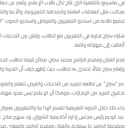
في ماسبيرو بالقاهرة التي تتاح لكل طلاب الإعلام، ويُعبر عن 
مجالات مثل العلاقات العامة والصحافة التلفزيونية، والّاعة والت
لجميع طلابه من استديو التليفزيون والموبايل واستديو الصوت “الرا
شارك سراج تجاربه في التلفزيون مع الطلاب، وقارن بين التحديات ال
أضافت إلى مهاراته وثقته.
قدم الفنان ومقدم البرامج محمد سراج، نصائح قيمة للطلاب الجدد
ويُعتبر سراج مثالًا يُحتذى به للطلاب، حيث يُظهر كيف أن التجربة وال
عبر “سراج” عن تطلعه للمزيد من التحديات والفرص للتعلم والنمو، مُ
تحقيق المزيد من الإنجازات، موضحًا أن الإعلام ليس مجرد مهنة
جاء ذلك خلال الندوة التعريفية لقسم الإذاعة والتليفزيون بعنوان
عبد الرحيم رئيس مجلس إدارة أكاديمية الشروق، ود. سهير صالح عم
ومقدمة البرامج رنا سماحة، والفنان ومقدم البرامج والمغني 