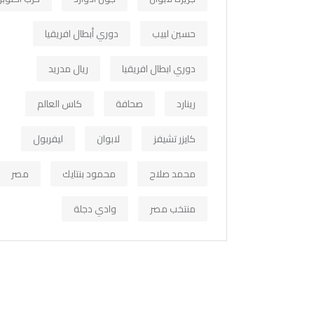
حسين لبيب
دوري أبطال افريقيا
دوري ابطال افريقيا
ريال مدريد
رينارد
صحافة
كاس العالم
كايزر تشيفز
لابوان
ليفربول
محمد صلاح
محمود بنتايك
مصر
منتخب مصر
وادي دجلة