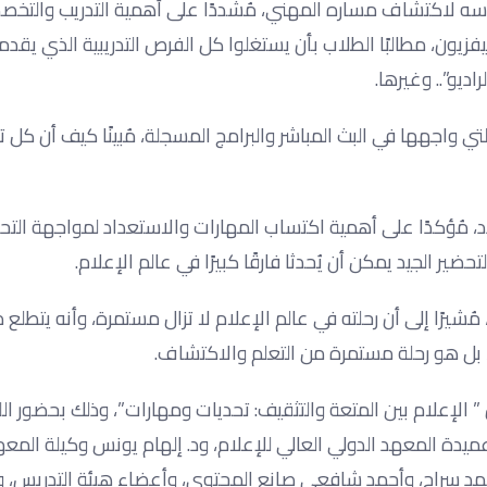
حماسه لاكتشاف مساره المهني، مُشددًا على أهمية التدريب والت
ليفزيون، مطالبًا الطلاب بأن يستغلوا كل الفرص التدريبية الذي يقد
ديو”.. وغيرها.
تي واجهها في البث المباشر والبرامج المسجلة، مُبينًا كيف أن كل ت
، مُؤكدًا على أهمية اكتساب المهارات والاستعداد لمواجهة التح
تحضير الجيد يمكن أن يُحدثا فارقًا كبيرًا في عالم الإعلام.
شيرًا إلى أن رحلته في عالم الإعلام لا تزال مستمرة، وأنه يتطلع دا
، بل هو رحلة مستمرة من التعلم والاكتشاف.
 ” الإعلام بين المتعة والتثقيف: تحديات ومهارات”، وذلك بحضور ال
يدة المعهد الدولي العالي للإعلام، ود. إلهام يونس وكيلة المعهد
محمد سراج، وأحمد شافعي صانع المحتوى، وأعضاء هيئة التدريس، 