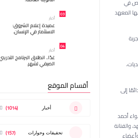
خصص في
مها المعهد
03
أخبار
عميدة إعلام الشروق:
الاستثمار في الإنسان.
جربة
04
أخبار
غدًا.. انطلاق البرنامج التدريبي
الصيفي لشهر.
ديات،
أقسام الموقع
ئمًا إلى
(1014)
أخبار
لواء أحمد
، والفنانة
(157)
تحقيقات وحوارات
وأعضاء