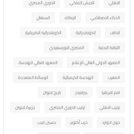
الاهلي
الجيش الملكي
الدوري المصري
الذكاء الاصطناعي
الزمالك
السنغال
الكاف
الكونفدرالية
الكونفدرالية الافريقية
اللياقة البدنية
المصري البورسعيدي
المعهد الدولي العالي للإعلام
المعهد العالي للهندسة
المغرب
الهندسة الكيميائية
الوسائط المتعددة
امم افريقيا
بيراميدز
تاريخ لابوان
ترتيب الاهلي
ترتيب الدوري المصري
جزيرة لابوان
جون ادوارد
حرب أكتوبر
حسين لبيب