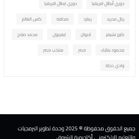
دوري أبطال افريقيا
دوري ابطال افريقيا
ريال مدريد
رينارد
صحافة
كاس العالم
كايزر تشيفز
لابوان
ليفربول
محمد صلاح
محمود بنتايك
مصر
منتخب مصر
وادي دجلة
جميع الحقوق محفوظة © 2025 وحدة تطوير البرمجيات
والتعليم الإلكتروني أكاديمية الشروق