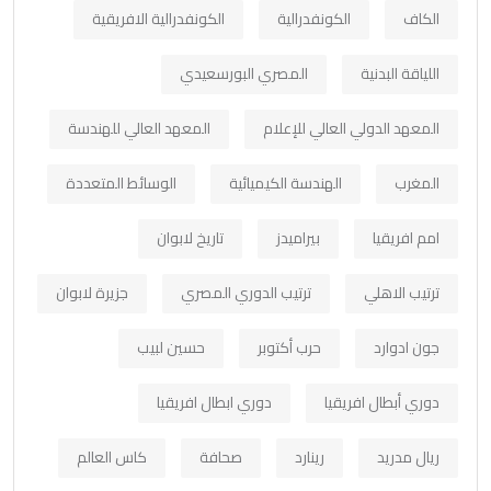
الكاف
الكونفدرالية
الكونفدرالية الافريقية
اللياقة البدنية
المصري البورسعيدي
المعهد الدولي العالي للإعلام
المعهد العالي للهندسة
المغرب
الهندسة الكيميائية
الوسائط المتعددة
امم افريقيا
بيراميدز
تاريخ لابوان
ترتيب الاهلي
ترتيب الدوري المصري
جزيرة لابوان
جون ادوارد
حرب أكتوبر
حسين لبيب
دوري أبطال افريقيا
دوري ابطال افريقيا
ريال مدريد
رينارد
صحافة
كاس العالم