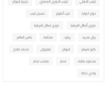
ترتيب الاهلي
ترتيب الدوري المصري
جزيرة لابوان
جون ادوارد
حرب أكتوبر
حسين لبيب
دوري أبطال افريقيا
دوري ابطال افريقيا
ريال مدريد
رينارد
صحافة
كاس العالم
كايزر تشيفز
لابوان
ليفربول
محمد صلاح
محمود بنتايك
مصر
منتخب مصر
وادي دجلة