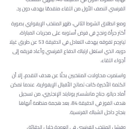
الفرنسي النصف الأول من اللقاء متقدمًا بهدف دون رد.
ومع انطلاق الشوط الثاني، ظهر المنتخب الإيفواري بصورة
أكثر جرأة ونجح في فرض أسلوبه على مجريات المباراة،
ليترجم تفوقه بهدف التعادل في الدقيقة 53 عن طريق غيلا
دويه، الذي استغل ارتباك الدفاع الفرنسي وأعاد فريقه إلى
أجواء اللقاء.
واستمرت محاولات المنتخبين بحثًا عن هدف التقدم، إلا أن
الكلمة الأخيرة كانت لصالح الأفيال الإيفوارية، عندما تمكن
أماد ديالو، جناح مانشستر يونايتد الإنجليزي، من تسجيل
هدف الفوز في الدقيقة 84، بعد هجمة منظمة أنهاها
بنجاح داخل الشباك الفرنسية.
وفشل المنتخب الفرنسي في العودة خلال الدقائق