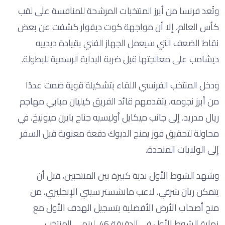
وتُعد فرنسا من أبرز المنتخبات المرشحة للمنافسة على لقب
كأس العالم، إلا أن مواجهة كوت ديفوار كشفت عن بعض
نقاط الضعف التي سيعمل الجهاز الفني بقيادة ديدييه
ديشامب على معالجتها قبل ضربة البداية الرسمية للبطولة.
ودخل المنتخب الفرنسي اللقاء بتشكيلة قوية ضمت عددًا
من أبرز نجومه، يتقدمهم قائد الفريق كيليان مبابي مهاجم
ريال مدريد، إلى جانب ميكايل أوليسيه جناح بايرن ميونيخ، في
محاولة لتحقيق فوز يمنح الديوك دفعة معنوية قبل السفر
إلى الولايات المتحدة.
وشهد الشوط الأول ندية كبيرة بين المنتخبين، قبل أن
يتمكن ريان شرقي، لاعب مانشستر سيتي الإنجليزي، من
منح أصحاب الأرض الأفضلية بتسجيل الهدف الأول مع
نهاية الشوط الأول في الدقيقة 46، لينهي المنتخب