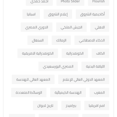
Flourish
Photo Slider
أحمد حمدي
أكاديمية الشروق
إعلام الشروق
اسبانيا
الاهلي
الجيش الملكي
الدوري المصري
الذكاء الاصطناعي
الزمالك
السنغال
الكاف
الكونفدرالية
الكونفدرالية الافريقية
اللياقة البدنية
المصري البورسعيدي
المعهد الدولي العالي للإعلام
المعهد العالي للهندسة
المغرب
الهندسة الكيميائية
الوسائط المتعددة
امم افريقيا
بيراميدز
تاريخ لابوان