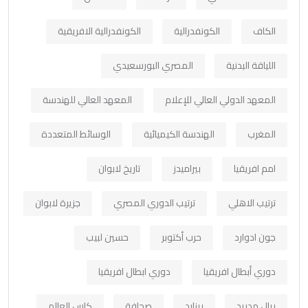
الكاف
الكونفدرالية
الكونفدرالية الافريقية
اللياقة البدنية
المصري البورسعيدي
المعهد الدولي العالي للإعلام
المعهد العالي للهندسة
المغرب
الهندسة الكيميائية
الوسائط المتعددة
امم افريقيا
بيراميدز
تاريخ لابوان
ترتيب الاهلي
ترتيب الدوري المصري
جزيرة لابوان
جون ادوارد
حرب أكتوبر
حسين لبيب
دوري أبطال افريقيا
دوري ابطال افريقيا
ريال مدريد
رينارد
صحافة
كاس العالم