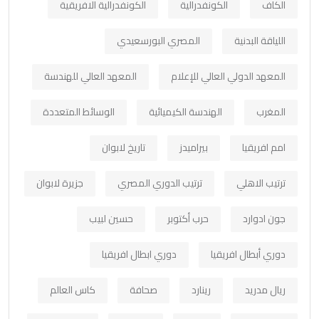
الكاف
الكونفدرالية
الكونفدرالية الافريقية
اللياقة البدنية
المصري البورسعيدي
المعهد الدولي العالي للإعلام
المعهد العالي للهندسة
المغرب
الهندسة الكيميائية
الوسائط المتعددة
امم افريقيا
بيراميدز
تاريخ لابوان
ترتيب الاهلي
ترتيب الدوري المصري
جزيرة لابوان
جون ادوارد
حرب أكتوبر
حسين لبيب
دوري أبطال افريقيا
دوري ابطال افريقيا
ريال مدريد
رينارد
صحافة
كاس العالم