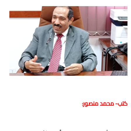
كتب- محمد منصور: