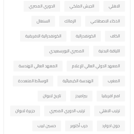
الاهلي
الجيش الملكي
الدوري المصري
الذكاء الاصطناعي
الزمالك
السنغال
الكاف
الكونفدرالية
الكونفدرالية الافريقية
اللياقة البدنية
المصري البورسعيدي
المعهد الدولي العالي للإعلام
المعهد العالي للهندسة
المغرب
الهندسة الكيميائية
الوسائط المتعددة
امم افريقيا
بيراميدز
تاريخ لابوان
ترتيب الاهلي
ترتيب الدوري المصري
جزيرة لابوان
جون ادوارد
حرب أكتوبر
حسين لبيب