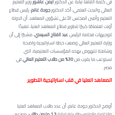
في كلمة ألقاها نيابة عن الدكتور
أيمن عاشور
وزير التعليم
العالي والبحث العلمي، أكد الدكتور
جودة غانم
، رئيس قطاع
التعليم وأمين المجلس الأعلى لشؤون المعاهد، أن الدولة
أولت اهتمامًا كبيرًا لتطوير قطاع المعاهد العليا، تنفيذًا
لتوجيهات فخامة الرئيس
عبد الفتاح السيسي
، مشيرًا إلى أن
وزارة التعليم العالي وضعت خطة استراتيجية واضحة
وشاملة للنهوض بهذه المؤسسات التعليمية، التي
تستوعب ما يقرب من
30%
من طلاب التعليم العالي
في
مصر.
المعاهد العليا في قلب استراتيجية التطوير
أوضح الدكتور جودة غانم، أن عدد طلاب المعاهد العليا
والخاصة والمتوسطة يبلغ قرابة
1.3
مليون طالب
، موزعين