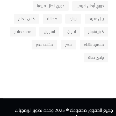
دوري أبطال افريقيا
دوري ابطال افريقيا
ريال مدريد
رينارد
صحافة
كاس العالم
كايزر تشيفز
لابوان
ليفربول
محمد صلاح
محمود بنتايك
مصر
منتخب مصر
وادي دجلة
جميع الحقوق محفوظة © 2025 وحدة تطوير البرمجيات