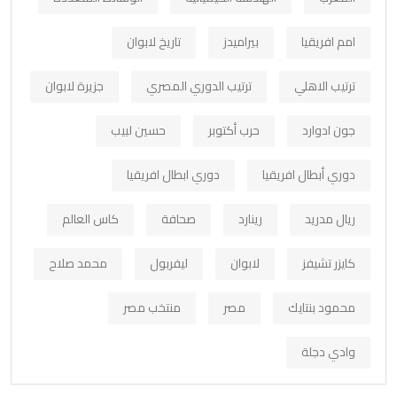
امم افريقيا
بيراميدز
تاريخ لابوان
ترتيب الاهلي
ترتيب الدوري المصري
جزيرة لابوان
جون ادوارد
حرب أكتوبر
حسين لبيب
دوري أبطال افريقيا
دوري ابطال افريقيا
ريال مدريد
رينارد
صحافة
كاس العالم
كايزر تشيفز
لابوان
ليفربول
محمد صلاح
محمود بنتايك
مصر
منتخب مصر
وادي دجلة