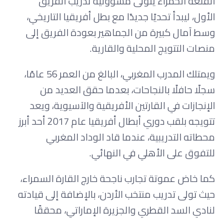
القلعة الحمراء يتولى مسؤولية تدريب الفريق
الأول، ليبدأ تحديًا جديدًا مع بطل أفريقيا التاريخي،
وسط آمال كبيرة من الجماهير بعودة الفريق إلى
منصات التتويج المحلية والقارية.
ويمتلك المدرب المغربي، البالغ من العمر 56 عامًا،
سجلًا حافلًا بالنجاحات، بعدما حقق العديد من
الإنجازات في القارتين الأفريقية والآسيوية، ويعد
تتويجه بلقب دوري أبطال أفريقيا عام 2017 أحد أبرز
محطاته التدريبية، عندما قاد الوداد المغربي
للتفوق على الأهلي في النهائي.
كما خاض عموتة تجارب ناجحة خارج القارة السمراء،
حيث تولى تدريب منتخب الأردن، بالإضافة إلى قيادته
لنادي السد القطري والجزيرة الإماراتي، محققًا