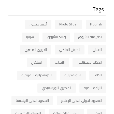
Tags
Flourish
Photo Slider
أحمد حمدي
أكاديمية الشروق
إعلام الشروق
اسبانيا
الاهلي
الجيش الملكي
الدوري المصري
الذكاء الاصطناعي
الزمالك
السنغال
الكاف
الكونفدرالية
الكونفدرالية الافريقية
اللياقة البدنية
المصري البورسعيدي
المعهد الدولي العالي للإعلام
المعهد العالي للهندسة
المغرب
الهندسة الكيميائية
الوسائط المتعددة