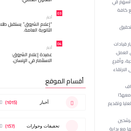
ة تسهم في
ع كافة
03
أخبار
“إعلام الشروق” يستقبل طلا
تحقيق
الثانوية العامة.
ر قيادات
04
أخبار
 العمل.
عميدة إعلام الشروق:
الاستثمار في الإنسان.
ية، وأفرع
الارتقاء
أقسام الموقع
اف
جية الوطنية للتعليم العالي والبحث العلمي، مثمنًا الاستجابة الفورية للمعاهد بترشيح العمداء وفق هذه الضوابط، حيث استجاب 150 معهدًا
(1015)
عليا وتقديم
أخبار
مرشحين
(157)
تحقيقات وحوارات
ا مع بداية