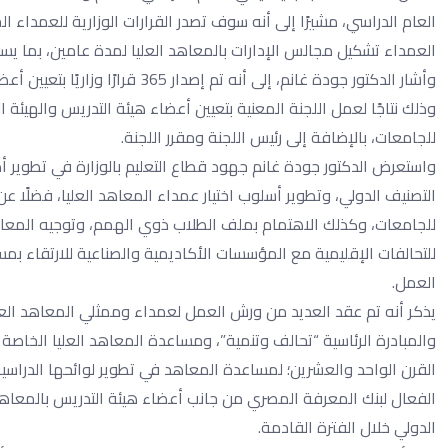
العام الدراسي، مشيرًا إلى أنه سوف تصدر القرارات الوزارية للعمداء 
العمداء تشكيل مجالس الإدارات بالمعاهد العليا لمدة عامين، بما يسا
وأشار الدكتور جودة غانم، إلى أنه
للجامعات، بالإضافة إلى رئيس اللجنة ومقرر اللجنة.
واستعرض الدكتور جودة غانم جهود قطاع التعليم بالوزارة في تطوير أد
التصنيف الدولي، وتطوير أسلوب اختيار عمداء المعاهد العليا، فضلًا
للجامعات، وكذلك الاهتمام بملف الطلاب ذوي الهمم، وتوجيه المعاهد ا
للتحالفات الإقليمية مع المؤسسات الأكاديمية والصناعية للارتقاء بم
العمل.
يذكر أنه تم عقد العديد من ورش العمل لعمداء وممثلي المعاهد العليا
والمبادرة الرئاسية “تحالف وتنمية”، ومساعدة المعاهد العليا الخاصة
القرن الواحد والعشرين؛ لمساعدة المعاهد في تطوير لوائحها الدراسية
الفعال لبنك المعرفة المصري من جانب أعضاء هيئة التدريس بالمعاهد
الدولي خلال الفترة القادمة.