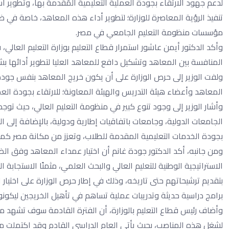
لدعم جهود الارتقاء بجودة العملية التعليمية المُقدمة بها، وتطوير أ
تنفيذ الرؤية المعاصرة للوزارة؛ لتطوير أداء هذه المعاهد، خاصة ف
مؤسسات منظومة التعليم الجامعي في مصر.
وأكد الدكتور أيمن عاشور استمرار قطاع التعليم بوزارة التعليم العال
المنافسة بين المعاهد وتشكيل دافع للمعاهد العليا لتطوير أدائها ب
ولفت الوزير إلى حرص الوزارة على أن يكون خريج المعاهد بنفس جودة خ
المعاهد وأعضاء هيئة التدريس والهيئة المعاونة؛ للارتقاء بجودة العم
وأشار الوزير إلى وجود تنوع كبير في منظومة التعليم العالي، حيث ت
الجامعات الدولية، وجامعات باتفاقيات إطارية ودولية، بالإضافة إلى ا
بجودة الخدمات التعليمية المقدمة للطلاب، وتعزز من مكانة مصر كمر
ومن جانبه، أكد الدكتور جودة غانم أن اختيار عمداء المعاهد وفق الضو
بتقديم ترشيحاتهم حتى تاريخه، وذلك في إطار حرص الوزارة على اختيار 
برامج دراسية حديثة وتدريبات عملية تساهم في تأهيل الخريجين ليكونو
وأضاف رئيس قطاع التعليم بالوزارة، أن الفترة القادمة سوف تشهد مقاب
لشغل هذه المناصب، بحيث يأتي العام الدراسي القادم وقد اكتملت منظوم