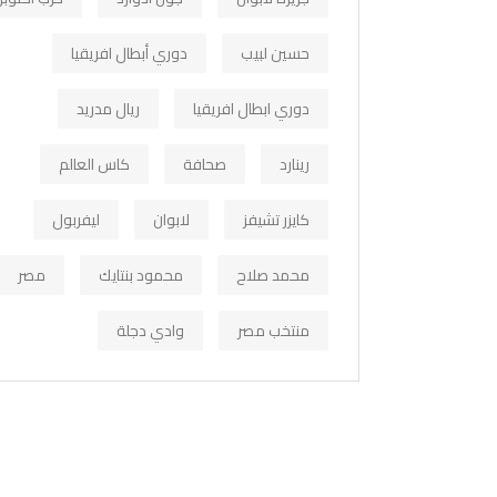
حسين لبيب
دوري أبطال افريقيا
دوري ابطال افريقيا
ريال مدريد
رينارد
صحافة
كاس العالم
كايزر تشيفز
لابوان
ليفربول
محمد صلاح
محمود بنتايك
مصر
منتخب مصر
وادي دجلة