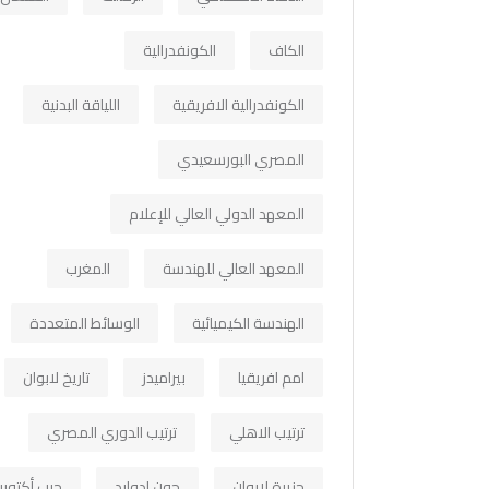
الكاف
الكونفدرالية
الكونفدرالية الافريقية
اللياقة البدنية
المصري البورسعيدي
المعهد الدولي العالي للإعلام
المعهد العالي للهندسة
المغرب
الهندسة الكيميائية
الوسائط المتعددة
امم افريقيا
بيراميدز
تاريخ لابوان
ترتيب الاهلي
ترتيب الدوري المصري
جزيرة لابوان
جون ادوارد
حرب أكتوبر