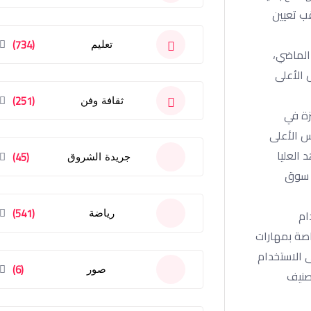
قب تعيين
(734)
تعليم
لشهر الماضي،
من لجان قطاعات المجلس الأعلى
(251)
ثقافة وفن
زة في
س الأعلى
 العليا
(45)
جريدة الشروق
ت سوق
(541)
رياضة
ام
اصة بمهارات
ى الاستخدام
(6)
صور
صنيف