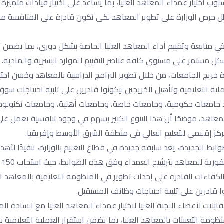
سلوب اختيار عمداء المعاهد العليا، بما يساعد على اختيار قيادات متميز
ي ظل حرص الوزارة على تطوير المعاهد لكي تكون قادرة على المنافسة م
ي، في متابعة وتقييم أداء المعاهد العليا الخاصة بشكل دوري، بما يضمن 
شكل مستمر على مستوى كافة عناصر التقييم للموارد البشرية والمادية.
ريج الجامعات، من خلال تطوير البرامج الدراسية بالمعاهد وحُسن اختيا
لية التعليمية وتأهيل الخريجين ليكونوا قادرين على تلبية احتياجات سوق
وجد جامعات حكومية، وجامعات خاصة، وجامعات أهلية، وجامعات تكنولوج
لمعاهد، موضحًا أن هذا التنوع الكبير يسهم في وجود تنافسية تعمل على 
كز إقليمي للتعليم العالي في منطقة الشرق الأوسط وإفريقيا.
ابط الجديدة، يعد سابقة جديدة في قطاع التعليم بالوزارة، تنفيذًا لأهد
الاستراتي
الكفاءات القادرة على إحداث تطوير في المنظومة التعليمية بالمعاهد ال
ا قادرين على تلبية احتياجات وظائف المستقبل.
لات لأعضاء اللجنة العليا لاختيار عمداء المعاهد العليا مع السادة ال
ة التعيينات بالمعاهد العليا، بما يضمن استقرار العملية التعليمية به