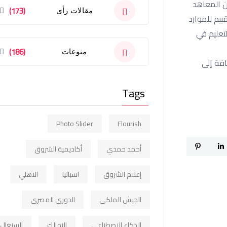
ن المعاهد
(173)
مقالات رأى
ييم للموارد
تعليم في
(186)
منوعات
ات، بالإضافة إلى
Tags
Photo Slider
Flourish
أحمد حمدي
أكاديمية الشروق
إعلام الشروق
اسبانيا
الاهلي
الجيش الملكي
الدوري المصري
الذكاء الاصطناعي
الزمالك
السنغال