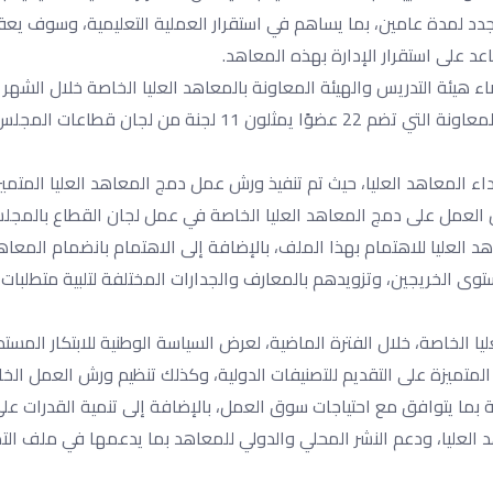
الجدد لمدة عامين، بما يساهم في استقرار العملية التعليمية، وسوف يع
عد على استقرار الإدارة بهذه المعاهد.
 تم إصدار 365 قرارًا وزاريًا بتعيين أعضاء هيئة التدريس والهيئة المعاونة بالمعاهد العليا الخاصة خلال ا
وذلك نتاجًا لعمل اللجنة المعنية بتعيين أعضاء هيئة التدريس والهيئة المعاونة التي تضم 22 عضوًا يمثلون 11 لجنة 
اء المعاهد العليا، حيث تم تنفيذ ورش عمل دمج المعاهد العليا المتمي
 عن العمل على دمج المعاهد العليا الخاصة في عمل لجان القطاع بالمجل
لعليا للاهتمام بهذا الملف، بالإضافة إلى الاهتمام بانضمام المعاهد
ستوى الخريجين، وتزويدهم بالمعارف والجدارات المختلفة لتلبية متطلبا
 الخاصة، خلال الفترة الماضية، لعرض السياسة الوطنية للابتكار المستد
 المتميزة على التقديم للتصنيفات الدولية، وكذلك تنظيم ورش العمل الخ
 بما يتوافق مع احتياجات سوق العمل، بالإضافة إلى تنمية القدرات عل
 العليا، ودعم النشر المحلي والدولي للمعاهد بما يدعمها في ملف الت