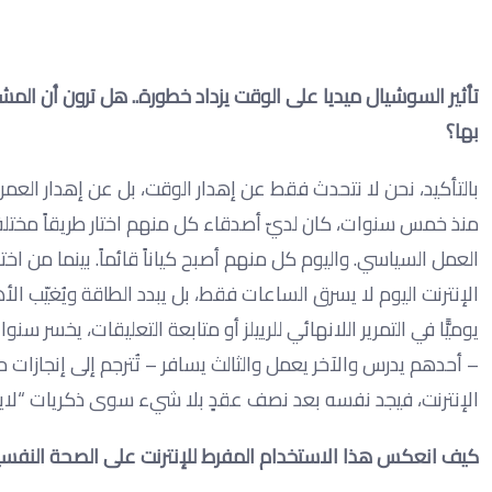
تأثير السوشيال ميديا على الوقت يزداد خطورة.. هل ترون أن الم
بها؟
بالتأكيد، نحن لا نتحدث فقط عن إهدار الوقت، بل عن إهدار العمر 
منذ خمس سنوات، كان لديّ أصدقاء كل منهم اختار طريقاً مختلفاً
العمل السياسي. واليوم كل منهم أصبح كياناً قائماً. بينما من ا
الإنترنت اليوم لا يسرق الساعات فقط، بل يبدد الطاقة ويُغيّب ا
يوميًّا في التمرير اللانهائي للرييلز أو متابعة التعليقات، يخسر س
– أحدهم يدرس والآخر يعمل والثالث يسافر – تُترجم إلى إنجازات 
الإنترنت، فيجد نفسه بعد نصف عقدٍ بلا شيء سوى ذكريات “لايك
كيف انعكس هذا الاستخدام المفرط للإنترنت على الصحة النفس