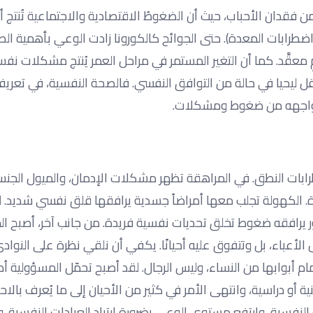
دان الأحباب، حيث أن الضغوطُ الاقتصادية والاجتماعية تُنتج أم
 اضطرابات المعدة). حتى الجوائح كالكورونا زادت الوعي بأهمية ال
 معقَّد. كما أن التغير المستمر في مراحل العمر يُنتج مشكلات نفس
أقل ليحيا في حالة من التوافق النفسي. فالصحة النفسية، في تعريف
ما نواجهه من ضغوط ومشكلات.
طرابات النطق. في المراهقة تظهر مشكلات الإدمان، والميول الجنس
ة. الكهولة تجلب معها أمراضاً جسدية يرافقها قلق نفسي شديد. 
ور يرافقه ضغوط تخلق تحديات نفسية فريدة. من جانب آخر، أصبح الج
الأعباء، بل وتتفوق عليه أحيانًا. يكفي أن نلقي نظرة على النوادي
أبوابها من النساء، وليس الرجال. لقد أصبح تحمّل المسؤولية أمرً
أو دراسية، وانتهى الأمر في كثير من الأحيان إلى ما يُعرف بالاح
نفسية، وارتفع مستوى الوعي بضرورة ارتياد العيادات النفسية. و