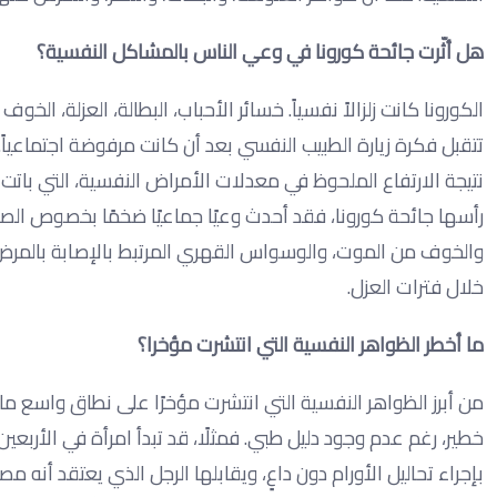
هل أثّرت جائحة كورونا في وعي الناس بالمشاكل النفسية؟
الكورونا كانت زلزالاً نفسياً. خسائر الأحباب، البطالة، العزلة،
تتقبل فكرة زيارة الطبيب النفسي بعد أن كانت مرفوضة اجتماعياً. 
نتيجة الارتفاع الملحوظ في معدلات الأمراض النفسية، التي بات
رأسها جائحة كورونا، فقد أحدث وعيًا جماعيًا ضخمًا بخصوص الصح
والخوف من الموت، والوسواس القهري المرتبط بالإصابة بالمرض، 
خلال فترات العزل.
ما أخطر الظواهر النفسية التي انتشرت مؤخرا؟
من أبرز الظواهر النفسية التي انتشرت مؤخرًا على نطاق واسع ما 
خطير، رغم عدم وجود دليل طبي. فمثلًا، قد تبدأ امرأة في الأربع
بإجراء تحاليل الأورام دون داعٍ، ويقابلها الرجل الذي يعتقد أن