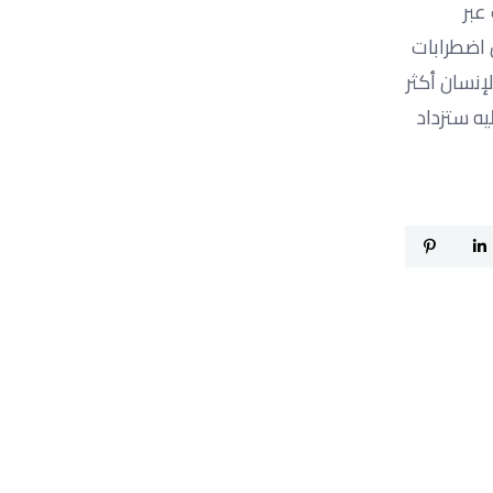
عبر
 اضطرابات
إنسان أكثر
يه ستزداد