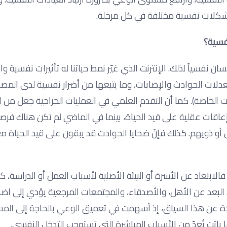
د مشكلات نفسية مختلفة في كل مرحلة.
نفسية؟
نسان نفسياً لذلك. الإنترنت الذي غيّر نمط حياتنا له تأثيرات نفسية 
عدلات الحوادث والإصابات، وما يتبعها من أضرار نفسية لدى المصا
 الخاصة). كما أن التقدم العلمي في العمليات الجراحية جعل من 
اقات عقلية على قيد الحياة، بينما في الماضي لم تكن هناك فرصة
أو ذويهم. كذلك فإنّ ضحايا الحوادث قد يبقون على قيد الحياة م
لابتعاد عن الأسرة أو البيئة الأصلية لأسباب العمل أو الدراسة، 
. البعد عن الأهل، والأصدقاء، والمجتمعات المرجعية يؤدي إلى اض
دة عن هذا السياق، إذ أسهمت في تعميق الوعي بالحاجة إلى المس
ا باتت تُعدّ من الأسباب المباشرة التي تستوجب التدخل النفسي.