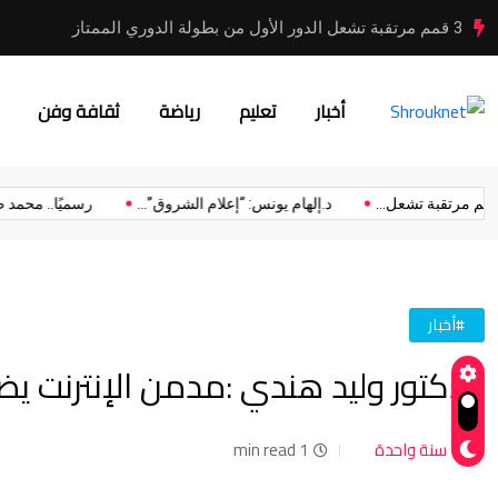
رسمياً.. الاتحاد المصري لكرة القدم يجدد عقد حسام حسن بعد
أخبار
تعليم
رياضة
ثقافة وفن
3 قمم مرتقبة تشعل...
د.إلهام يونس: “إعلام الشروق”...
رسميًا..
#أخبار
الدكتور وليد هندي :مدمن الإنترنت يض
سنة واحدة
1 min read