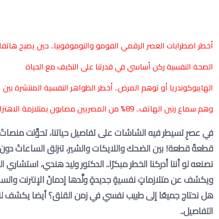
أخطر اضطرابات العصر الرقمي الفومو والنوموفوبيا.. حين يصبح هاتفك 
الصحة النفسية ركن أساسي في قدرتنا على التكيف مع الحياة
الهايبوكوندريا أو توهم المرض.. أخطر الظواهر النفسية المنتشرة بين ال
وهم سماع رنين الهاتف.. 89% من المصريين مصابون بمتلازمة الاهتزاز الوهمي
في عصرٍ تسيطر فيه الشاشات على تفاصيل حياتنا، تحوَّلت منصاتُ
قطعةً قطعة! بين الضحك واللايكات والشير، تنزلق الساعاتُ دون أ
نصنعه لو أننا أدركنا الخطر مبكرًا.. الدكتور وليد هندي، استشاري ا
ويكشف عن متلازماتٍ نفسيةٍ جديدةٍ ولَّدها إدمانُ الإنترنت وال
هل نحتاج جميعًا إلى طبيب نفسي في زمن القلق؟ أيضا يكشف لنا
التفاصيل..