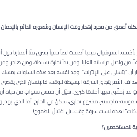
شكلة أعمق من مجرد إهدار وقت الإنسان وشعوره الدائم بالإدمان وا
بأكمله. السوشيال ميديا أصبحت لصاً خفياً يسرق منّا أعمارنا دون أ
: من واصل دراساته العليا، ومن بدأ تجارة بسيطة، ومن هاجر، وم
ختار أن “يتسلى على الإنترنت”، وجد نفسه بعد هذه السنوات يمسك با
لأهداف. الأمر يتجاوز السرقة البسيطة للوقت، فالإنسان الذي يقضي 
نواتٍ قد يُحقِّق فيها أحلامًا كبرى. تخيَّل أن خمس سنواتٍ من حياة أ
ملموسة: ماجستير، مشروع تجاري، سكنٌ في الخارج. أما الذي يهدر 
ات”! هذه ليست سرقة وقت.. بل اغتيالٌ للطموح!
ية للمستخدمين؟