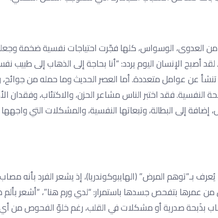
 الخوف من العدوى، الوسواس، كلها فجّرت احتياجات نفسية ضخمة وجع
لقد أصبح الإنسان اليوم يردد: “أنا بحاجة إلى الذهاب إلى طبيب نف
ت تنشأ عن عوامل متعددة. أما العصر الحديث وما حمله من جوائح، 
ة النفسية. فقد اختبر الناس مشاعر الحزن، والاكتئاب، وفقدان الأ
إضافة إلى البطالة، وتبعاتها النفسية، والمشكلات التي واجهها 
يُعرف بـ”توهم المرض” (الهايبوكوندريا)، إذ يشعر الفرد بأنه مصا
ين من عمرها بتفحص جسدها باستمرار: “لدي ورم هنا”، “أشعر بألم هن
ه مصاب بذَبحة صدرية أو مشكلات في القلب، رغم خلوّ الفحوص من أي