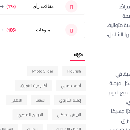
راضًا
(173)
مقالات رأى
صحة
ية متوالية،
(186)
منوعات
ها الشامل،
Tags
Photo Slider
Flourish
ية. في
لكل مرحلة
أحمد حمدي
أكاديمية الشروق
ميع اليوم
إعلام الشروق
اسبانيا
الاهلي
،
ا جسيمًا
الجيش الملكي
الدوري المصري
تراق
لا يتوقف
الذكاء الاصطناعي
الزمالك
السنغال