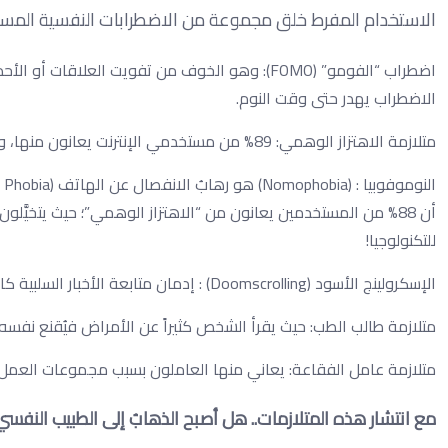
الاستخدام المفرط خلق مجموعة من الاضطرابات النفسية المستح
اضطراب “الفومو” (FOMO): وهو الخوف من تفويت العل
الاضطراب يهدر حتى وقت النوم.
متلازمة الاهتزاز الوهمي: 89% من مستخدمي الإنترنت يعانون منها، وهي توهّم سماع رنين الهاتف أو وصول إشعارات.
أن 88% من المستخدمين يعانون من “الاهتزاز الوهمي”؛ حيث يتخيَّلو
للتكنولوجيا!
الإسكرولينج الأسود (Doomscrolling) : إدمان متابعة الأخبار السلبية كالحروب والكوارث والأزمات، دون هدف أو فائدة.
متلازمة طالب الطب: حيث يقرأ الشخص كثيراً عن الأمراض فيُقنع نفسه
متلازمة عامل الفقاعة: يعاني منها العاملون بسبب مجموعات العمل عب
مع انتشار هذه المتلازمات.. هل أصبح الذهابُ إلى الطبيب النفسي