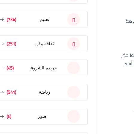
(734)
تعليم
. هذا
(251)
ثقافة وفن
وهو يمسكه! حتى
أسير
(45)
جريدة الشروق
(541)
رياضة
(6)
صور