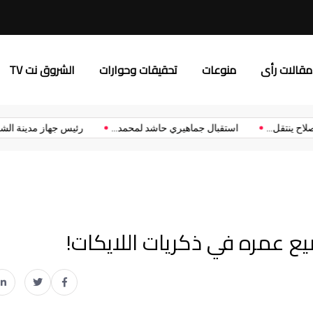
3 قمم مرتقبة تشعل الدور الأول من بطولة الدوري الممتاز
مقالات رأى
منوعات
تحقيقات وحوارات
الشروق نت TV
 محمد صلاح ينتقل...
استقبال جماهيري حاشد لمحمد...
رئيس جهاز مدي
يع عمره في ذكريات اللايكات!