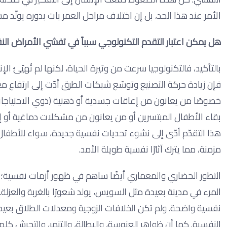
الأمر عند هذا الحد، بل إن اختلاف مراحل العمر بات بدوره يولّ
هل يمكن اعتبار التقدم التكنولوجي سبباً في تفشي الأمراض ال
بالتأكيد، فالتكنولوجيا سرعت من وتيرة الحياة، لكنها لم تُهيّئ الإ
فإن زيادة حركة التصنيع وتوسّع شبكات الطرق أدّت إلى ارتفاع م
خصوصًا من يعانون من إعاقات جسدية أو ذهنية (ذوي الاحتياجات
بقاء الأطفال المبتسرين أو من يعانون من مشكلات دماغية أو إع
هذا التقدّم أدّى إلى نشوء تحديات نفسية جديدة، سواء للأطفال 
مزمنة، مما يترك آثارًا نفسية طويلة الأمد.
التطور الحضاري والمعماري أيضًا ساهم في ظهور أزمات نفسية؛ فا
المرء في مدينة بعيدة مثل السويس، يولد شعورًا بالغربة والعزلة
نفسية واضحة. ولم تكن الخلافات الزوجية ومعدلات الطلاق بعي
النفسية. كما أن ظواهر العنوسة، والبطالة، والتنمر، والتحرش كله