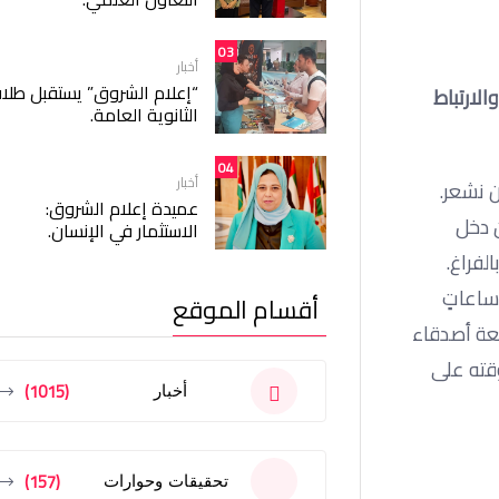
03
أخبار
“إعلام الشروق” يستقبل طلا
لارتباط
الثانوية العامة.
04
أخبار
ن نشعر.
عميدة إعلام الشروق:
ن دخل
الاستثمار في الإنسان.
لفراغ.
ساعاتٍ
أقسام الموقع
ربعة أصدقاء
وقته على
(1015)
أخبار
(157)
تحقيقات وحوارات