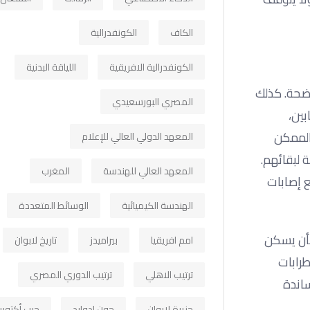
الكاف
الكونفدرالية
الكونفدرالية الافريقية
اللياقة البدنية
واضحة. كذلك
المصري البورسعيدي
بين،
الممكن
المعهد الدولي العالي للإعلام
 لبقائهم.
المعهد العالي للهندسة
المغرب
ع إصابات
الهندسة الكيميائية
الوسائط المتعددة
كأن يسكن
امم افريقيا
بيراميدز
تاريخ لابوان
طرابات
ترتيب الاهلي
ترتيب الدوري المصري
اندة
جزيرة لابوان
جون ادوارد
حرب أكتوبر