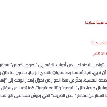
سجنًا لحياتك!
ناس حالياً
 التواصل الاجتماعي من أدواتٍ للترفيه إلى “لصوصٍ خفيين” يسرقو
ن ندري، لنجدَ أنفسنا بعد سنواتٍ ناقصي الإنجاز، حالمين بما كان 
لصحة النفسية، يحذِّر في هذا الحوار من تحوُّل إهدار الوقت إلى “إهدا
سوشيال ميديا، مثل “الفومو” و”النوموفوبيا”، كما يُجيب عن سؤال 
 الستار عن مخاطر “اللص الظريف” الذي يعيش معنا على هواتفنا، 