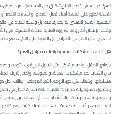
نعم! نحن نعيش “عصر القلق”، قلق من المستقبل، من المرض، من فق
نفسيةً تظهر على الجسدُ أحيانًا (مثل الصداع أو تساقط الشعر أو
النفسية. العلاج النفسي لم يعد رفاهية، بل وسيلة للنجاة في عالمٍ
جعلت الإنسان أكثر وعيًا بضرورة العناية بصحته النفسية، على ال
لا تعني الخلو التام من الأمراض، بل القدرة على التكيّف مع 
هل تختلف المشكلات النفسية باختلاف مراحل العمر؟
بالطبع. الطفل يواجه مشاكل مثل التبول اللاإرادي، التوحد، واض
سن الشباب نجد مشكلات البطالة، والعنوسة، واختيار شريك الحيا
مشاكلها، وكذلك لكل دور: الزوجة، الأم، الموظف، الطالب.. كل د
يتحمّلون مسؤوليات متزايدة؛ فالمرأة باتت تشارك الرجل في تحمل 
والمجموعات، والهيئات، والأنشطة، لنجد أن معظم من يقفون أمام 
لدى الجميع، وأفرز ذلك ضغوطًا متعددة، سواء كانت ضغوطًا مهنية 
النفسي. كل هذه الضغوط دفعت الإنسان إلى التفكير في صحته ال