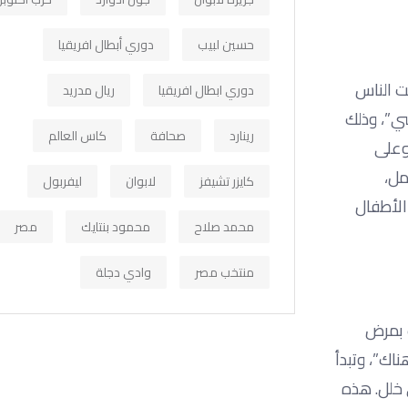
حسين لبيب
دوري أبطال افريقيا
لت الناس
دوري ابطال افريقيا
ريال مدريد
سي”، وذلك
رينارد
صحافة
كاس العالم
وعلى
مل،
كايزر تشيفز
لابوان
ليفربول
الأطفال
محمد صلاح
محمود بنتايك
مصر
منتخب مصر
وادي دجلة
ب بمرض
اك”، وتبدأ
 خلل. هذه