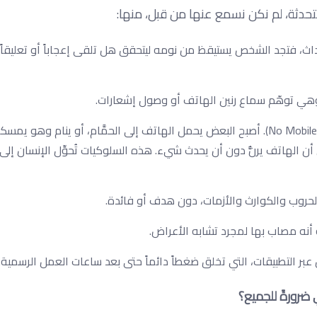
دثة، لم نكن نسمع عنها من قبل، منها:
اقات أو الأحداث، فتجد الشخص يستيقظ من نومه ليتحقق هل تلقى إعجاباً أو تعليقاً
النوموفوبيا : (Nomophobia) هو رهابُ الانفصال عن الهاتف (No Mobile Phobia). أصبح البعض يحمل الهاتف إلى الحمَّام، أو ينام 
ن أن الهاتف يرنُّ دون أن يحدث شيء. هذه السلوكيات تُحوِّل الإنسان إلى 
 أنه مصاب بها لمجرد تشابه الأعراض.
ر التطبيقات، التي تخلق ضغطاً دائماً حتى بعد ساعات العمل الرسمية.
 ضرورةً للجميع؟