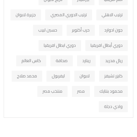
ترتيب الاهلي
ترتيب الدوري المصري
جزيرة لابوان
جون ادوارد
حرب أكتوبر
حسين لبيب
دوري أبطال افريقيا
دوري ابطال افريقيا
ريال مدريد
رينارد
صحافة
كاس العالم
كايزر تشيفز
لابوان
ليفربول
محمد صلاح
محمود بنتايك
مصر
منتخب مصر
وادي دجلة