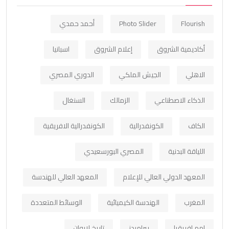
Flourish
Photo Slider
أحمد حمدي
أكاديمية الشروق
إعلام الشروق
اسبانيا
الاهلي
الجيش الملكي
الدوري المصري
الذكاء الاصطناعي
الزمالك
السنغال
الكاف
الكونفدرالية
الكونفدرالية الافريقية
اللياقة البدنية
المصري البورسعيدي
المعهد الدولي العالي للإعلام
المعهد العالي للهندسة
المغرب
الهندسة الكيميائية
الوسائط المتعددة
امم افريقيا
بيراميدز
تاريخ لابوان