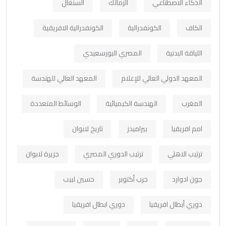
الذكاء الاصطناعي
الزمالك
السنغال
الكاف
الكونفدرالية
الكونفدرالية الافريقية
اللياقة البدنية
المصري البورسعيدي
المعهد الدولي العالي للإعلام
المعهد العالي للهندسة
المغرب
الهندسة الكيميائية
الوسائط المتعددة
امم افريقيا
بيراميدز
تاريخ لابوان
ترتيب الاهلي
ترتيب الدوري المصري
جزيرة لابوان
جون ادوارد
حرب أكتوبر
حسين لبيب
دوري أبطال افريقيا
دوري ابطال افريقيا