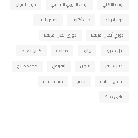
ترتيب الاهلي
ترتيب الدوري المصري
جزيرة لابوان
جون ادوارد
حرب أكتوبر
حسين لبيب
دوري أبطال افريقيا
دوري ابطال افريقيا
ريال مدريد
رينارد
صحافة
كاس العالم
كايزر تشيفز
لابوان
ليفربول
محمد صلاح
محمود بنتايك
مصر
منتخب مصر
وادي دجلة