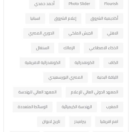
Flourish
Photo Slider
أحمد حمدي
أكاديمية الشروق
إعلام الشروق
اسبانيا
الاهلي
الجيش الملكي
الدوري المصري
الذكاء الاصطناعي
الزمالك
السنغال
الكاف
الكونفدرالية
الكونفدرالية الافريقية
اللياقة البدنية
المصري البورسعيدي
المعهد الدولي العالي للإعلام
المعهد العالي للهندسة
المغرب
الهندسة الكيميائية
الوسائط المتعددة
امم افريقيا
بيراميدز
تاريخ لابوان