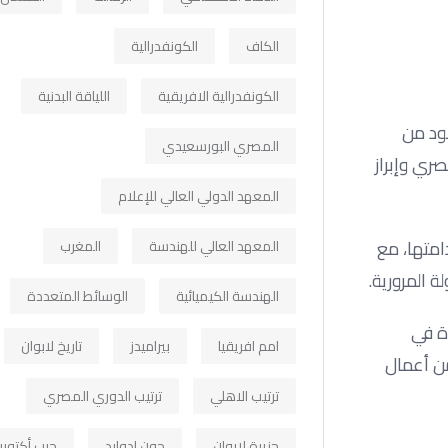
الكاف
الكونفدرالية
الكونفدرالية الافريقية
اللياقة البدنية
رية بالموقع، حيث تضمنت الأعمال توريد وزراعة أكثر من 20 ألف عود من
المصري البورسعيدي
ري وإبراز
المعهد الدولي العالي للإعلام
امتها، مع
المعهد العالي للهندسة
المغرب
 المرورية.
الهندسة الكيميائية
الوسائط المتعددة
دة في
امم افريقيا
بيراميدز
تاريخ لابوان
من أعمال
ترتيب الاهلي
ترتيب الدوري المصري
جزيرة لابوان
جون ادوارد
حرب أكتوبر