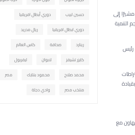
شيرًا إلى
حسين لبيب
دوري أبطال افريقيا
 التنمية
دوري ابطال افريقيا
ريال مدريد
رينارد
صحافة
كاس العالم
 رئيس
كايزر تشيفز
لابوان
ليفربول
لاشتراطات
محمد صلاح
محمود بنتايك
مصر
بقيادة
منتخب مصر
وادي دجلة
هاون مع