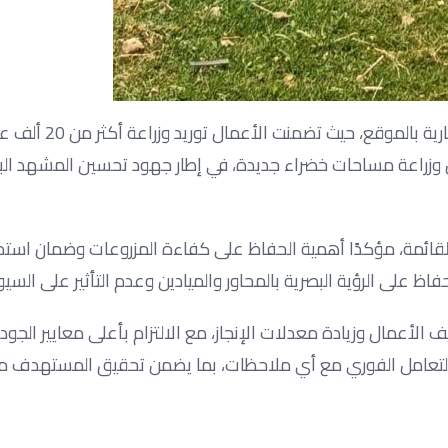
وخلال الجولة، تابع رئيس الجهاز أعمال الزراعة والتنسيق العام الجا
يل وزراعة مساحات خضراء جديدة، في إطار جهود تحسين المشهد البص
قائمة، مؤكدًا أهمية الحفاظ على كفاءة المزروعات وضمان استد
لى الرؤية البصرية بالمحاور والميادين وعدم التأثير على السيولة
الأعمال وزيادة معدلات الإنجاز، مع الالتزام بأعلى معايير الجو
ومية والتعامل الفوري مع أي ملاحظات، بما يضمن تحقيق المستهدف 