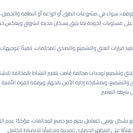
وقف، سواء في مشروعات الطرق أو الزراعة أو النظافة والتجميل، م
أعلى مستويات الجودة بما يليق بسكان مدينة الشروق ويعكس حجم
ذ قرارات الغلق والتشميع والتصدي للمخالفات، تنفيذًا لتوجيهات
موسعة نُفذت بشرق المدينة عن تنفيذ 8 قرارات غلق وتشميع لوحدات مخالفة قامت بتغيير النشاط بالمخالفة ل
والتشميع، وبمشاركة إدارة الأمن بالجهاز، وبرفقة القوة الأمنية 
 شرطة التعمير.
 بشكل يومي للتعامل بحزم مع جميع المخالفات، مؤكدًا عدم الت
فاظًا على المظهر الحضاري للمدينة وتحقيقًا للانضباط الكامل.