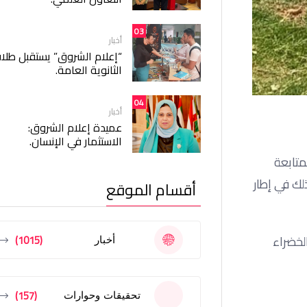
03
أخبار
“إعلام الشروق” يستقبل طلا
الثانوية العامة.
04
أخبار
عميدة إعلام الشروق:
الاستثمار في الإنسان.
متابعة
رية بالطريق الشرقي، بداية من مدخل السويس 3 وحتى محطة القطار الكهربائي الخفيف (LRT)، وذلك في إطار
أقسام الموقع
(1015)
سطحات الخضراء
أخبار
(157)
تحقيقات وحوارات