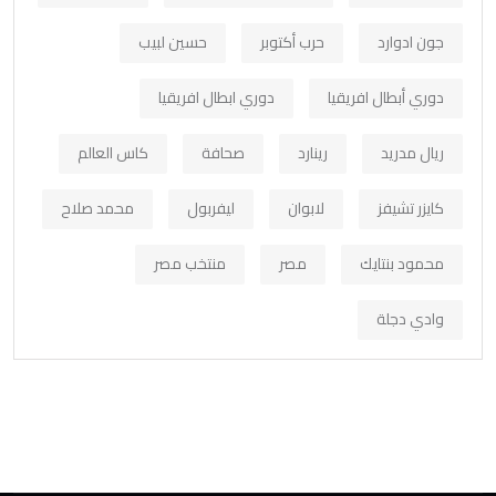
جون ادوارد
حرب أكتوبر
حسين لبيب
دوري أبطال افريقيا
دوري ابطال افريقيا
ريال مدريد
رينارد
صحافة
كاس العالم
كايزر تشيفز
لابوان
ليفربول
محمد صلاح
محمود بنتايك
مصر
منتخب مصر
وادي دجلة