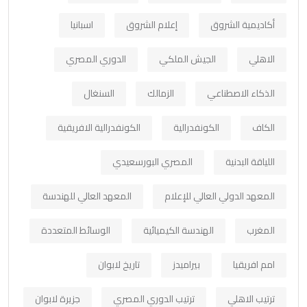
أكاديمية الشروق
إعلام الشروق
اسبانيا
الاهلي
الجيش الملكي
الدوري المصري
الذكاء الاصطناعي
الزمالك
السنغال
الكاف
الكونفدرالية
الكونفدرالية الافريقية
اللياقة البدنية
المصري البورسعيدي
المعهد الدولي العالي للإعلام
المعهد العالي للهندسة
المغرب
الهندسة الكيميائية
الوسائط المتعددة
امم افريقيا
بيراميدز
تاريخ لابوان
ترتيب الاهلي
ترتيب الدوري المصري
جزيرة لابوان