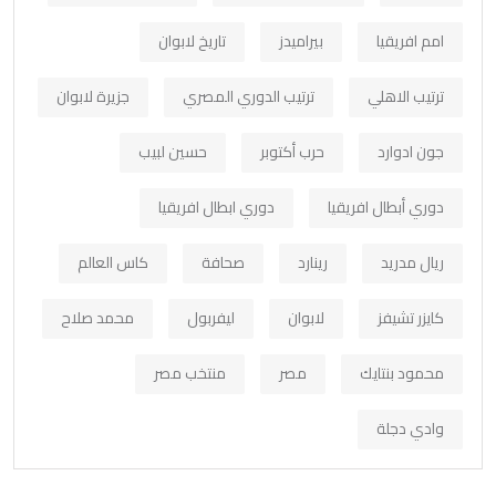
امم افريقيا
بيراميدز
تاريخ لابوان
ترتيب الاهلي
ترتيب الدوري المصري
جزيرة لابوان
جون ادوارد
حرب أكتوبر
حسين لبيب
دوري أبطال افريقيا
دوري ابطال افريقيا
ريال مدريد
رينارد
صحافة
كاس العالم
كايزر تشيفز
لابوان
ليفربول
محمد صلاح
محمود بنتايك
مصر
منتخب مصر
وادي دجلة