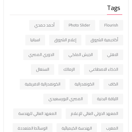
Tags
Flourish
Photo Slider
أحمد حمدي
أكاديمية الشروق
إعلام الشروق
اسبانيا
الاهلي
الجيش الملكي
الدوري المصري
الذكاء الاصطناعي
الزمالك
السنغال
الكاف
الكونفدرالية
الكونفدرالية الافريقية
اللياقة البدنية
المصري البورسعيدي
المعهد الدولي العالي للإعلام
المعهد العالي للهندسة
المغرب
الهندسة الكيميائية
الوسائط المتعددة