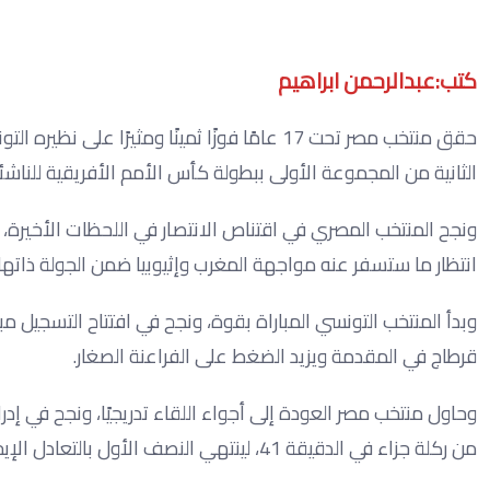
كتب:عبدالرحمن ابراهيم
الثانية من المجموعة الأولى ببطولة كأس الأمم الأفريقية للناشئ
ونجح المنتخب المصري في اقتناص الانتصار في اللحظات الأخيرة، ل
انتظار ما ستسفر عنه مواجهة المغرب وإثيوبيا ضمن الجولة ذاتها.
وبدأ المنتخب التونسي المباراة بقوة، ونجح في افتتاح التسجيل م
قرطاج في المقدمة ويزيد الضغط على الفراعنة الصغار.
وحاول منتخب مصر العودة إلى أجواء اللقاء تدريجيًا، ونجح في 
من ركلة جزاء في الدقيقة 41، لينتهي النصف الأول بالتعادل الإيجابي.