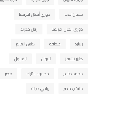
حسين لبيب
دوري أبطال افريقيا
دوري ابطال افريقيا
ريال مدريد
رينارد
صحافة
كاس العالم
كايزر تشيفز
لابوان
ليفربول
محمد صلاح
محمود بنتايك
مصر
منتخب مصر
وادي دجلة