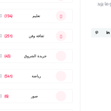
متها في قطر، وهو ما يزيد
(734)
تعليم
(251)
ثقافة وفن
(45)
جريدة الشروق
(541)
رياضة
(6)
صور