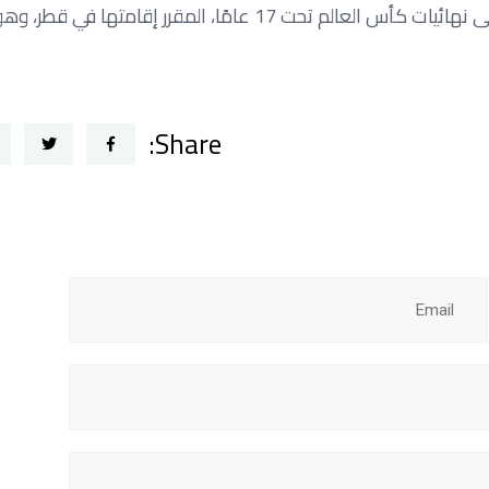
وتحظى البطولة بأهمية كبيرة، في ظل تأهل 10 منتخبات منها إلى نهائيات كأس العالم تحت 17 عامًا، المقرر إقا
Share: