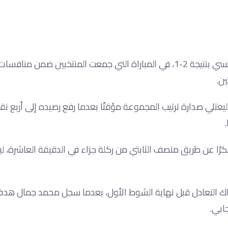
حقق منتخب مصر تحت 17 عامًا فوزًا ثمينًا ومثيرًا على نظيره التونسي بنتيجة 2-1، في المباراة التي جمعت المنتخبين ضم
ين.
يعتلي صدارة ترتيب المجموعة مؤقتًا بعدما رفع رصيده إلى أربع نق
بكرًا عن طريق منصف الثابتي من ركلة جزاء في الدقيقة العاشرة، ل
إدراك التعادل قبل نهاية الشوط الأول، بعدما سجل محمد جمال هدف