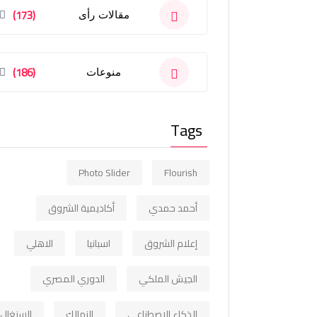
(173)
مقالات رأى
(186)
منوعات
Tags
Photo Slider
Flourish
أحمد حمدي
أكاديمية الشروق
إعلام الشروق
اسبانيا
الاهلي
الجيش الملكي
الدوري المصري
الذكاء الاصطناعي
الزمالك
السنغال