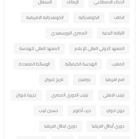
الذكاء الاصطناعي
الزمالك
السنغال
الكاف
الكونفدرالية
الكونفدرالية الافريقية
اللياقة البدنية
المصري البورسعيدي
المعهد الدولي العالي للإعلام
المعهد العالي للهندسة
المغرب
الهندسة الكيميائية
الوسائط المتعددة
امم افريقيا
بيراميدز
تاريخ لابوان
ترتيب الاهلي
ترتيب الدوري المصري
جزيرة لابوان
جون ادوارد
حرب أكتوبر
حسين لبيب
دوري أبطال افريقيا
دوري ابطال افريقيا