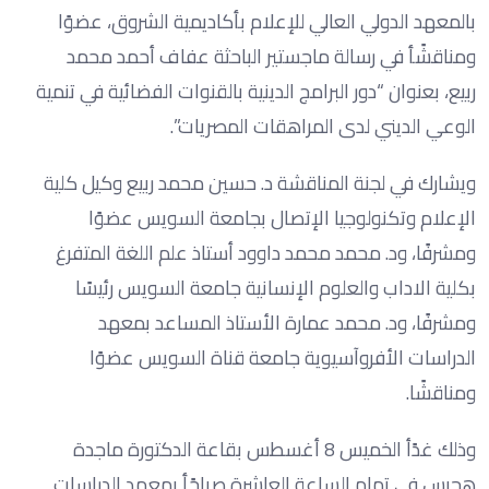
بالمعهد الدولي العالي للإعلام بأكاديمية الشروق، عضوًا
ومناقشًأ في رسالة ماجستير الباحثة عفاف أحمد محمد
ربيع، بعنوان “دور البرامج الدينية بالقنوات الفضائية في تنمية
الوعي الديني لدى المراهقات المصريات”.
ويشارك في لجنة المناقشة د. حسين محمد ربيع وكيل كلية
الإعلام وتكنولوجيا الإتصال بجامعة السويس عضوًا
ومشرفًا، ود. محمد محمد داوود أستاذ علم اللغة المتفرغ
بكلية الاداب والعلوم الإنسانية جامعة السويس رئيسًا
ومشرفًا، ود. محمد عمارة الأستاذ المساعد بمعهد
الدراسات الأفروآسيوية جامعة قناة السويس عضوًا
ومناقشًا.
وذلك غدًأ الخميس 8 أغسطس بقاعة الدكتورة ماجدة
هجرس في تمام الساعة العاشرة صباحًأ بمعهد الدراسات