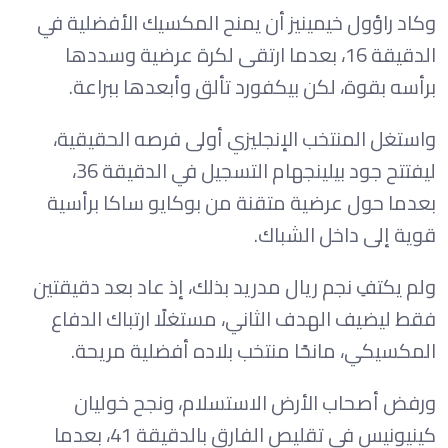
وكاد راؤول خيمينيز أن يمنح المكسيك الأفضلية في
الدقيقة 16، بعدما ارتقى لكرة عرضية وسددها
برأسه بقوة، لكن بيكفورد تألق وأبعدها ببراعة.
واستغل المنتخب الإنجليزي أولى فرصه الحقيقية،
ليفتتح جود بيلينجهام التسجيل في الدقيقة 36،
بعدما حول عرضية متقنة من بوكايو ساكا برأسية
قوية إلى داخل الشباك.
ولم يكتفِ نجم ريال مدريد بذلك، إذ عاد بعد دقيقتين
فقط ليضيف الهدف الثاني، مستغلًا ارتباك الدفاع
المكسيكي، مانحًا منتخب بلاده أفضلية مريحة.
ورفض أصحاب الأرض الاستسلام، ونجح خوليان
كينيونيس في تقليص الفارق بالدقيقة 41، بعدما