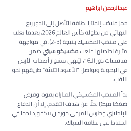
عبدالرحمن ابراهيم
حجز منتخب إنجلترا بطاقة التأهل إلى الدور ربع
النهائي من بطولة كأس العالم 2026، بعدما تغلب
على منتخب المكسيك بنتيجة (3-2)، في مواجهة
مثيرة احتضنها ملعب
مكسيكو سيتي
ضمن
منافسات دور الـ16، ليُنهي مشوار أصحاب الأرض
في البطولة ويواصل “الأسود الثلاثة” طريقهم نحو
اللقب.
بدأ المنتخب المكسيكي المباراة بقوة، وفرض
ضغطًا مبكرًا بحثًا عن هدف التقدم، إلا أن الدفاع
الإنجليزي وحارس المرمى جوردان بيكفورد نجحا في
الحفاظ على نظافة الشباك.