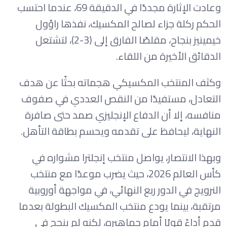
وعادت الإثارة مجددًا في الدقيقة 69، عندما احتسب
الحكم ركلة جزاء لصالح المكسيك، نفذها راؤول
خيمينيز بنجاح، مقلصًا الفارق إلى (3-2)، لتشتعل
الدقائق الأخيرة من اللقاء.
وكثف المنتخب المكسيكي هجماته بحثًا عن هدف
التعادل، مستفيدًا من النقص العددي في صفوف
منافسه، إلا أن الدفاع الإنجليزي صمد حتى صافرة
النهاية، ليحافظ على تقدمه ويحسم بطاقة التأهل.
وبهذا الانتصار، يواصل منتخب إنجلترا مشواره في
كأس العالم 2026، حيث يضرب موعدًا مع منتخب
النرويج في الدور ربع النهائي، في مواجهة أوروبية
مرتقبة، بينما يودع منتخب المكسيك البطولة بعدما
قدم أداءً قويًا أمام جماهيره، لكنه لم ينجح في