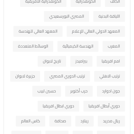
الكاف
الكونفدرالية
الكونفدرالية الافريقية
اللياقة البدنية
المصري البورسعيدي
المعهد الدولي العالي للإعلام
المعهد العالي للهندسة
المغرب
الهندسة الكيميائية
الوسائط المتعددة
امم افريقيا
بيراميدز
تاريخ لابوان
ترتيب الاهلي
ترتيب الدوري المصري
جزيرة لابوان
جون ادوارد
حرب أكتوبر
حسين لبيب
دوري أبطال افريقيا
دوري ابطال افريقيا
ريال مدريد
رينارد
صحافة
كاس العالم