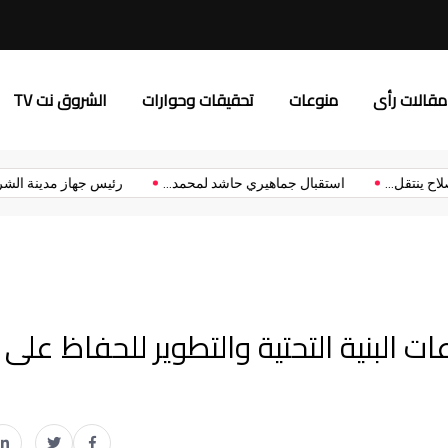
3 قمم مرتقبة تشعل الدور الأول من بطولة الدوري الممتاز
مقالات رأى
منوعات
تحقيقات وحوارات
الشروق نت TV
رسميًا.. محمد صلاح ينتقل...
استقبال جماهيري حاشد لمحمد...
رئيس 
ت البنية التحتية والتطوير للحفاظ على