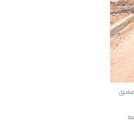
صناديق
مة