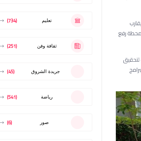
(734)
تعليم
مم، واستبداله بخط حديث من مواسير UPVC بطول يقارب
 محطة رفع
(251)
ثقافة وفن
 لتحقيق
برامج
(45)
جريدة الشروق
(541)
رياضة
(6)
صور