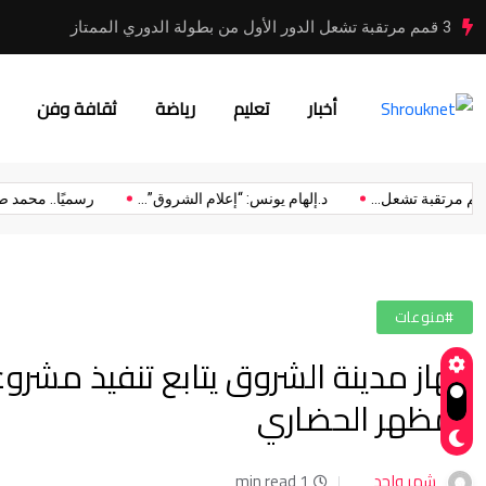
رسمياً.. الاتحاد المصري لكرة القدم يجدد عقد حسام حسن بعد
أخبار
تعليم
رياضة
ثقافة وفن
لكرة...
3 قمم مرتقبة تشعل...
د.إلهام يونس: “إعلام الشروق”...
#منوعات
جهاز مدينة الشروق يتابع تنفيذ مشروعا
المظهر الحضاري
شهر واحد
1 min read