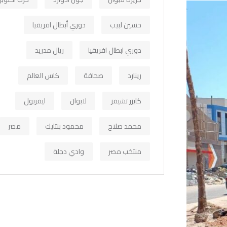
حسين لبيب
دوري أبطال افريقيا
دوري ابطال افريقيا
ريال مدريد
رينارد
صحافة
كاس العالم
كايزر تشيفز
لابوان
ليفربول
محمد صلاح
محمود بنتايك
مصر
منتخب مصر
وادي دجلة