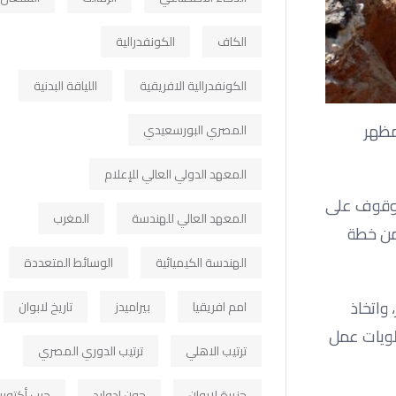
الكاف
الكونفدرالية
الكونفدرالية الافريقية
اللياقة البدنية
مظهر
المصري البورسعيدي
المعهد الدولي العالي للإعلام
الوقوف على
المعهد العالي للهندسة
المغرب
ضمن خطة
الهندسة الكيميائية
الوسائط المتعددة
واتخاذ
امم افريقيا
بيراميدز
تاريخ لابوان
ولويات عمل
ترتيب الاهلي
ترتيب الدوري المصري
جزيرة لابوان
جون ادوارد
حرب أكتوبر