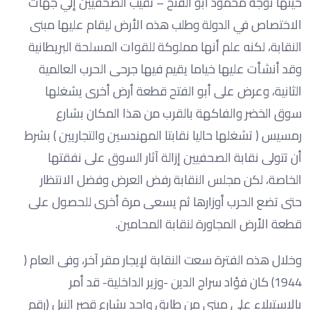
حينها توجه‏ ‏محمود‏ ‏أبو‏ ‏الفتح‏ – ‏نقيب‏ ‏الصحفيين‏ ‏إلي‏ ‏جهات‏
‏الاختصاص‏ ‏في‏ ‏الدولة‏ ‏وطلب‏ ‏هذه‏ ‏الأرض‏ ‏ليقام‏ ‏عليها‏ ‏مبنى‏
‏النقابة،‏ ‏لكنه‏ ‏علم‏ ‏أنها‏ ‏مملوكة‏ ‏للقوات‏ ‏المسلحة‏ ‏البريطانية
وقد أنشأت‏ ‏عليها‏ ‏خياما‏ ‏يقيم‏ ‏فيها‏ ‏‏جرحى‏ ‏الحرب‏ ‏العالمية‏
‏الثانية‏، ‏وعرض‏ ‏على‏ ‏أبو‏ ‏الفتح‏ ‏قطعة‏ ‏أرض‏ ‏أخرى‏ ‏يشغلها‏
‏سوق‏ ‏الخضر‏ ‏والفاكهة‏ ‏بالقرب‏ من ‏هذا‏ ‏المكان‏ ‏بشارع‏
‏رمسيس‏ ( ‏تشغلها‏ ‏حاليا‏ ‏نقابتا‏ ‏المهندسين‏ ‏والتجاريين‏ ) ‏بشرط‏
‏أن‏ تتولى ‏نقابة‏ ‏الصحفيين‏ ‏إزالة‏ ‏آثار‏ ‏السوق‏ ‏على‏ ‏نفقتها‏
‏الخاصة‏، ‏لكن‏ ‏مجلس‏ ‏النقابة‏ ‏رفض‏ ‏العرض‏ ‏وفضل‏ ‏الانتظار‏
حتى ‏تضع‏ ‏الحرب‏ ‏أوزارها‏ ‏ثم‏ ‏يسعى ‏مرة‏ ‏أخرى‏ ‏للحصول‏ ‏على‏
‏قطعة‏ ‏الأرض‏ ‏المجاورة‏ ‏لنقابة‏ ‏المحامين‏.‏
وخلال‏ ‏هذه‏ ‏الفترة‏ ‏سعت‏ ‏النقابة‏ ‏لإيجار‏ ‏مقر‏ ‏آخر، وفى العام ‏(
1944) ‏كان‏ ‏فؤاد‏ ‏سراج‏ ‏الدين‏ -وزير‏ ‏الداخلية- ‏قد‏ ‏أمر‏
‏بالاستيلاء‏ ‏على ‏مبنى‏ ‏من‏ ‏طابق‏ ‏واحد‏ ‏بشارع‏ ‏قصر‏ ‏النيل‏ (‏رقم‏