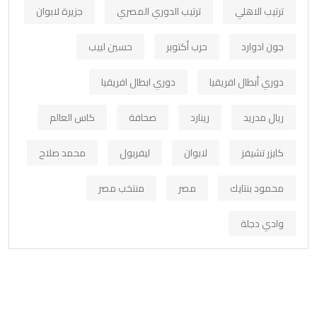
ترتيب الاهلي
ترتيب الدوري المصري
جزيرة لابوان
جون ادوارد
حرب أكتوبر
حسين لبيب
دوري أبطال افريقيا
دوري ابطال افريقيا
ريال مدريد
رينارد
صحافة
كاس العالم
كايزر تشيفز
لابوان
ليفربول
محمد صلاح
محمود بنتايك
مصر
منتخب مصر
وادي دجلة