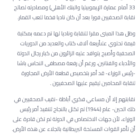
33 ‏أمام‏ ‏عمارة‏ الإيموبيليا ‏والبنك‏ ‏الأهلي‏) ‏ومصادرته‏ ‏لصالح‏
‏نقابة‏ ‏الصحفيين‏ ‏فورا‏ ‏بعد‏ ‏أن‏ ‏كان‏ ‏ناديا‏ ‏فخما‏ ‏للعب‏ ‏القمار‏.‏
وظل‏ ‏هذا‏ ‏المبنى ‏مقرا‏ ‏للنقابة‏ ‏وناديا‏ ‏لها‏ ‏تم‏ ‏دعمه‏ ‏بمكتبة‏
‏قيمة‏ ‏تحتوي‏ ‏على‏أربعة‏ ‏آلاف‏ ‏كتاب‏ ‏والعديد‏ ‏من‏ ‏الدوريات‏
‏الصحفية‏ ‏وأصبح‏ ‏يتوافد‏ ‏عليه‏ ‏الزائرون‏ ‏من‏ ‏كبار‏ ‏رجال‏ ‏الدولة‏
‏والأدباء‏ ‏والفنانين‏، ‏ورغم‏ ‏أن‏ ‏رفعة‏ ‏مصطفى‏ ‏النحاس‏ ‏باشا‏
-رئيس‏ ‏الوزراء- ‏قد‏ ‏أمر‏ ‏بتخصيص‏ ‏قطعة‏ ‏الأرض‏ ‏المجاورة‏
‏لنقابة‏ ‏المحامين‏ ‏ليقيم‏ ‏عليها‏ ‏الصحفيون‏ .
نقابتهم‏ ‏إلا‏ ‏أن‏ ‏مساعي‏ ‏فكري‏ ‏أباظة‏ -‏نقيب‏ ‏الصحفيين‏ في
ذلك الحين- عام (1944) ‏لم‏ ‏تكلل‏ ‏بالنجاح لتنفيذ أمر رئيس
الوزراء،‏ ‏لأن‏ ‏جهات‏ ‏الاختصاص‏ ‏في‏ ‏الدولة‏ ‏لم‏ ‏تكن‏ ‏قادرة‏ ‏على‏
‏أن‏ ‏تأمر‏ ‏القوات‏ ‏المسلحة‏ ‏البريطانية‏ ‏بالجلاء‏ ‏عن‏ ‏هذه‏ ‏الأرض‏.