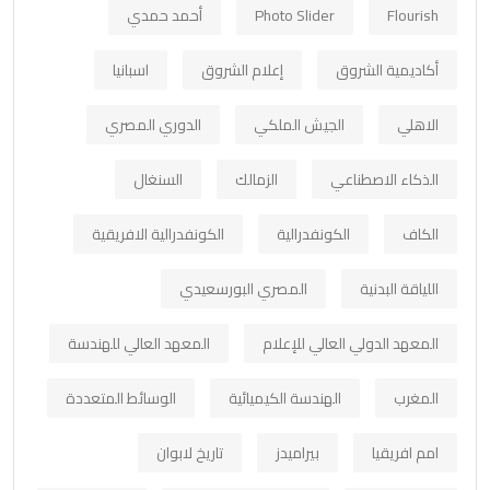
Flourish
Photo Slider
أحمد حمدي
أكاديمية الشروق
إعلام الشروق
اسبانيا
الاهلي
الجيش الملكي
الدوري المصري
الذكاء الاصطناعي
الزمالك
السنغال
الكاف
الكونفدرالية
الكونفدرالية الافريقية
اللياقة البدنية
المصري البورسعيدي
المعهد الدولي العالي للإعلام
المعهد العالي للهندسة
المغرب
الهندسة الكيميائية
الوسائط المتعددة
امم افريقيا
بيراميدز
تاريخ لابوان