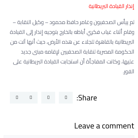
إنذار‏‏ ‏القيادة‏ ‏البريطانية‏
‏لم‏ ييأس ‏الصحفيون‏ ‏وغامر‏ ‏حافظ‏ ‏محمود‏ – ‏وكيل‏ ‏النقابة‏ –
‏وقام‏ ‏أثناء‏ ‏غياب‏ ‏فكري‏ ‏أباظه‏ ‏بالخارج‏ ‏بتوجيه‏ ‏إنذار‏ ‏إلى‏ ‏القيادة‏
‏البريطانية‏ ‏بالقاهرة‏ ‏للجلاء‏ ‏عن‏ ‏هذه‏ ‏الأرض‏، ‏حيث‏ ‏أنها‏ ‏آلت‏ ‏من‏
‏الحكومة‏ ‏المصرية‏ ‏لنقابة‏ ‏الصحفيين‏ لإقامه ‏مبنى‏ ‏جديد‏
‏عليها‏، ‏وكانت‏ المفاجأة‏ ‏أن‏ ‏استجابت‏ ‏القيادة‏ ‏البريطانية‏ ‏على‏
‏الفور.
Share:
Leave a comment