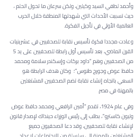
وأحمد لطفي السيد وكيلين، ولكن سرعان ما تحول الحلم ،
حيث تسببت الأحداث التي شهدتها المنطقة خلال الحرب
العالمية الأولي في تأجيل الفكرة.
وعادت مجددا فكرة تأسيس نقابة للصحفيين في عشرينيات
القرن الماضي، بعد تأسيس أول رابطة للصحفيين على يد 5
من الصحفيين وهم “داود بركات وإسكندر سلامة ومحمد
حافظ عوض وجورج طنوس”؛ وكان هدف الرابطة هو
السعي باتجاه إنشاء نقابة تضم الصحفيين المشتغلين
بالمهنة في مصر.
وفي عام 1924، تقدم “أمين الرافعي ومحمد حافظ عوض
وليون كاسترو”، بطلب إلى رئيس الوزراء حينذاك لإصدار قانون
لإنشاء نقابة للصحفيين، وقد دعا الصحفيون جميع
المشتغلين بالمهنة إلى سلسلة من الاجتماعات لإعداد