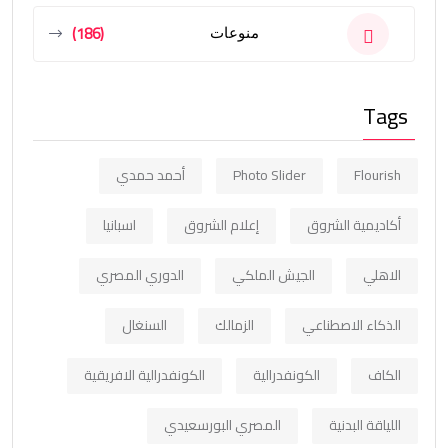
(186)
منوعات
Tags
Flourish
Photo Slider
أحمد حمدي
أكاديمية الشروق
إعلام الشروق
اسبانيا
الاهلي
الجيش الملكي
الدوري المصري
الذكاء الاصطناعي
الزمالك
السنغال
الكاف
الكونفدرالية
الكونفدرالية الافريقية
اللياقة البدنية
المصري البورسعيدي