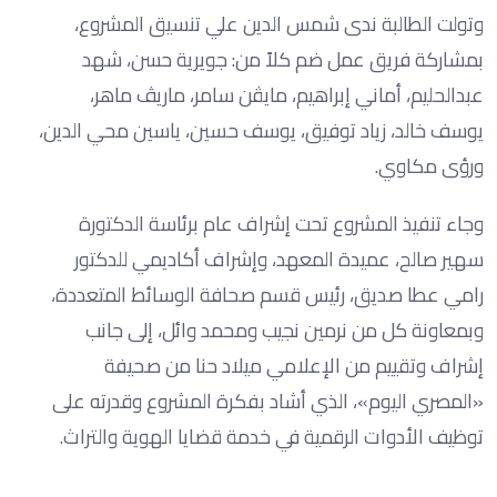
وتولت الطالبة ندى شمس الدين علي تنسيق المشروع،
بمشاركة فريق عمل ضم كلاً من: جويرية حسن، شهد
عبدالحليم، أماني إبراهيم، مايڤن سامر، ماريڤ ماهر،
يوسف خالد، زياد توفيق، يوسف حسين، ياسين محي الدين،
ورؤى مكاوي.
وجاء تنفيذ المشروع تحت إشراف عام برئاسة الدكتورة
سهير صالح، عميدة المعهد، وإشراف أكاديمي للدكتور
رامي عطا صديق، رئيس قسم صحافة الوسائط المتعددة،
وبمعاونة كل من نرمين نجيب ومحمد وائل، إلى جانب
إشراف وتقييم من الإعلامي ميلاد حنا من صحيفة
«المصري اليوم»، الذي أشاد بفكرة المشروع وقدرته على
توظيف الأدوات الرقمية في خدمة قضايا الهوية والتراث.