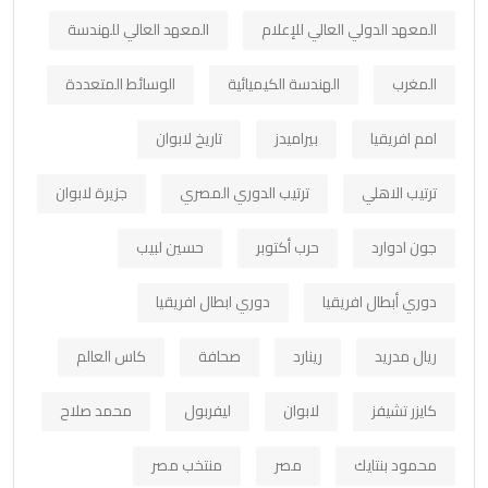
المعهد الدولي العالي للإعلام
المعهد العالي للهندسة
المغرب
الهندسة الكيميائية
الوسائط المتعددة
امم افريقيا
بيراميدز
تاريخ لابوان
ترتيب الاهلي
ترتيب الدوري المصري
جزيرة لابوان
جون ادوارد
حرب أكتوبر
حسين لبيب
دوري أبطال افريقيا
دوري ابطال افريقيا
ريال مدريد
رينارد
صحافة
كاس العالم
كايزر تشيفز
لابوان
ليفربول
محمد صلاح
محمود بنتايك
مصر
منتخب مصر