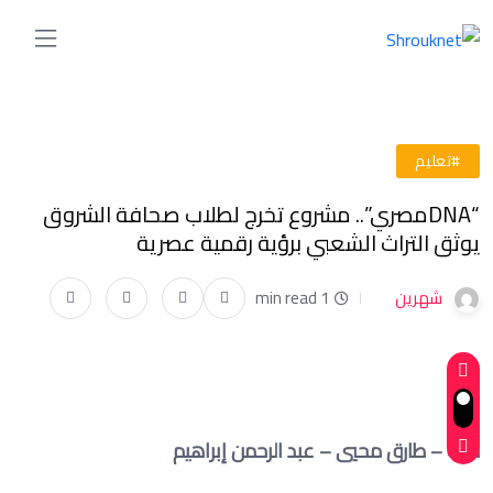
#تعليم
“DNAمصري”.. مشروع تخرج لطلاب صحافة الشروق
يوثق التراث الشعبي برؤية رقمية عصرية
شهرين
1 min read
كتب – طارق محيي – عبد الرحمن إبراهيم