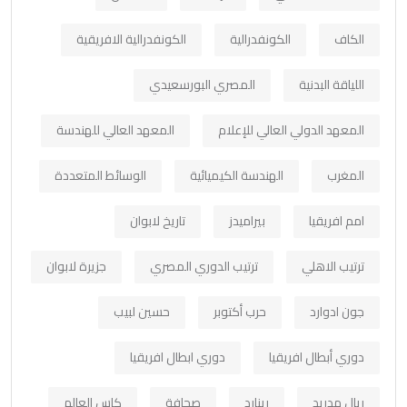
الكاف
الكونفدرالية
الكونفدرالية الافريقية
اللياقة البدنية
المصري البورسعيدي
المعهد الدولي العالي للإعلام
المعهد العالي للهندسة
المغرب
الهندسة الكيميائية
الوسائط المتعددة
امم افريقيا
بيراميدز
تاريخ لابوان
ترتيب الاهلي
ترتيب الدوري المصري
جزيرة لابوان
جون ادوارد
حرب أكتوبر
حسين لبيب
دوري أبطال افريقيا
دوري ابطال افريقيا
ريال مدريد
رينارد
صحافة
كاس العالم