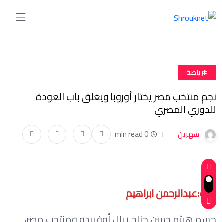
#رياضة
نجم منتخب مصر يختار أوروبا ويغلق باب العودة
للدوري المصري
شهرين
0 min read
كتب:عبدالرحمن ابراهيم
حسم هيثم حسن جناح ريال أوفييدو ومنتخب مصر،