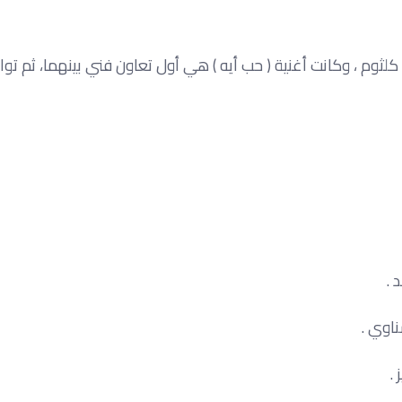
وم ، وكانت أغنية ( حب أيه ) هي أول تعاون فني بينهما، ثم توا