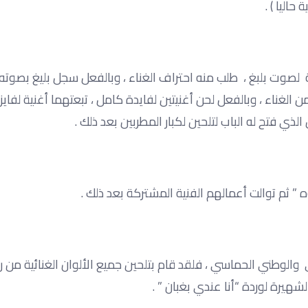
اليا ) .
وت بلبغ ، طلب منه احتراف الغناء ، وبالفعل سجل بليغ بصوته أ
 الغناء ، وبالفعل لحن أغنيتين لفايدة كامل ، تبعتهما أغنية لفايز
ي فتح له الباب لتلحين لكبار المطربين بعد ذلك .
لوطني الحماسي ، فلقد قام بتلحين جميع الألوان الغنائية من ر
شهيرة لوردة “أنا عندي بغبان ” .