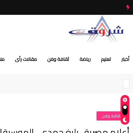
أخبار
تعليم
رياضة
ثقافة وفن
مقالات رأى
من
#ثقافة وفن
أعلام مصرية ..بليغ حمدي.. الموسيق