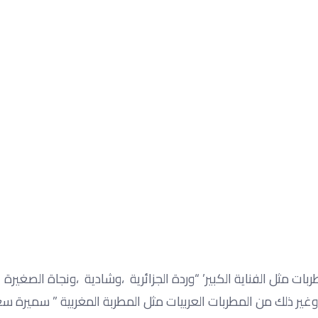
بات مثل الفناية الكبير’ “وردة الجزائرية ،وشادية ،ونجاة الصغير
 ذلك من المطربات العربيات مثل المطربة المغربية ” سميرة سعي