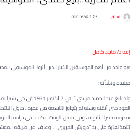
سنتين
1 min read
إعداد/ ماجد كامل
هو واحد من أهم الموسيقين الكبار الذين أثروا الموسيقى المصرية 
ميلاده ونشأته :
ولد بليغ عبد الحميد مرس
العود حتى أتقنه وسنه لم يتجاوز التاسعة من عمره ، حاول الالتح
بمدرسة شبرا الثانوية ، وفى نفس الوقت عكف على دراسة المو
تتلمذ لفترة على يد “درويش الحريري “، وعرف عن طريقه الموش