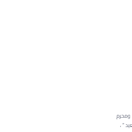
ة ومحرم
د ” ،