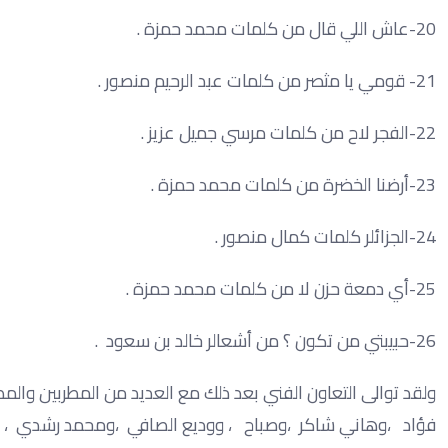
20-عاش اللي قال من كلمات محمد حمزة .
21- قومي يا مثصر من كلمات عبد الرحيم منصور .
22-الفجر لاح من كلمات مرسي جميل عزيز .
23-أرضنا الخضرة من كلمات محمد حمزة .
24-الجزائلر كلمات كمال منصور .
25-أي دمعة حزن لا من كلمات محمد حمزة .
26-حبيبتي من تكون ؟ من أشعالر خالد بن سعود .
ولقد توالى التعاون الفني بعد ذلك مع العديد من المطربين والمطر
فؤاد ،وهاني شاكر ،وصباح ، ووديع الصافي ،ومحمد رشدي ، وغير