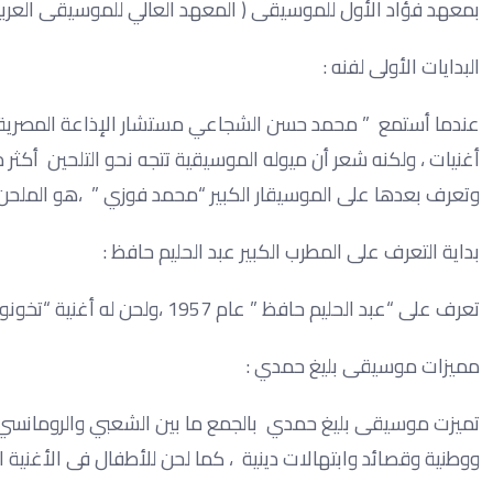
بمعهد فؤاد الأول للموسيقى ( المعهد العالي للموسيقى العربية ح
البدايات الأولى لفنه :
عندما أستمع ” محمد حسن الشجاعي مستشار الإذاعة المصرية لص
أغنيات ، ولكنه شعر أن ميوله الموسيقية تتجه نحو التلحين أكثر من
وتعرف بعدها على الموسيقار الكبير “محمد فوزي ” ،هو الملحن الذ
بداية التعرف على المطرب الكبير عبد الحليم حافظ :
تعرف على “عبد الحليم حافظ ” عام 1957 ،ولحن له أغنية “تخونوه ” ثم توالت أعمالهم الفنية المشتركة بعد ذلك .
مميزات موسيقى بليغ حمدي :
تميزت موسيقى بليغ حمدي بالجمع ما بين الشعبي والرومانسي وا
ووطنية وقصائد وابتهالات دينية ، كما لحن للأطفال فى الأغنية ال