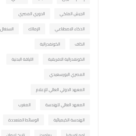
الجيش الملكي
الدوري المصري
الذكاء الاصطناعي
الزمالك
السنغال
الكاف
الكونفدرالية
الكونفدرالية الافريقية
اللياقة البدنية
المصري البورسعيدي
المعهد الدولي العالي للإعلام
المعهد العالي للهندسة
المغرب
الهندسة الكيميائية
الوسائط المتعددة
امم افريقيا
بيراميدز
تاريخ لابوان