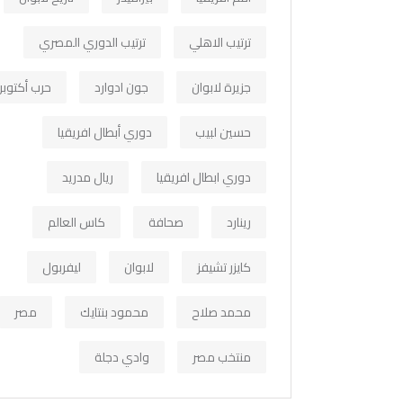
ترتيب الاهلي
ترتيب الدوري المصري
جزيرة لابوان
جون ادوارد
حرب أكتوبر
حسين لبيب
دوري أبطال افريقيا
دوري ابطال افريقيا
ريال مدريد
رينارد
صحافة
كاس العالم
كايزر تشيفز
لابوان
ليفربول
محمد صلاح
محمود بنتايك
مصر
منتخب مصر
وادي دجلة