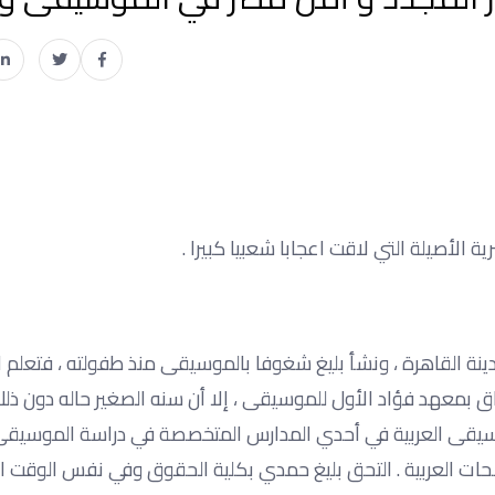
الأصيلة التي لاقت اعجابا شعبيا كبيرا .
ي ” في 7 اكتوبر 1931 في حي شبرا بمدينة القاهرة ، ونشأ بليغ شغوفا بالموسيقى منذ طفولته ، 
اق بمعهد فؤاد الأول للموسيقى ، إلا أن سنه الصغير حاله دون ذلك
سيقى العربية في أحدي المدارس المتخصصة في دراسة الموسيقى 
حات العربية . التحق بليغ حمدي بكلية الحقوق وفي نفس الوقت ا