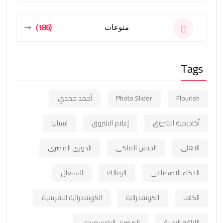
(186)
منوعات
Tags
Flourish
Photo Slider
أحمد حمدي
أكاديمية الشروق
إعلام الشروق
اسبانيا
الاهلي
الجيش الملكي
الدوري المصري
الذكاء الاصطناعي
الزمالك
السنغال
الكاف
الكونفدرالية
الكونفدرالية الافريقية
اللياقة البدنية
المصري البورسعيدي