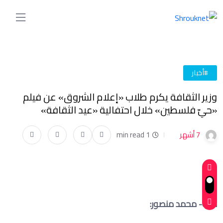
#أخبار
وزير الثقافة يكرم طلاب «إعلام الشروق» عن فيلم
«حيّ فلسطين» خلال احتفالية «عيد الثقافة»
7 أشهر
1 min read
كتب- محمد منصور: