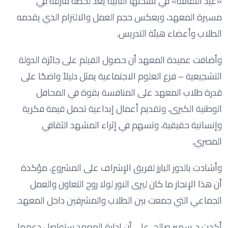
«عيد الثقافة» في نسختها الثانية يُعد لحظة فارقة في
مسيرة المعهد، ويعكس حجم العمل والالتزام الذي يقدمه
الطلاب وأعضاء هيئة التدريس.
وأضافت عميدة المعهد أن حصول الفيلم على جائزة الدولة
التشجيعية – فرع العلوم الاجتماعية يمثل دليلاً واضحًا على
قدرة طلاب المعهد على المنافسة بقوة في المحافل
الوطنية الكبرى، وتقديم أعمال إبداعية تحمل قيمة فكرية
وإنسانية حقيقية، وتسهم في إثراء المشهد الثقافي
المصري.
وأشادت بالدور البارز لفريق الإشراف على المشروع، مؤكدة
أن هذا الإنجاز ما كان ليرى النور لولا روح التعاون والعمل
الجماعي التي جمعت بين الطلاب والمشرفين داخل المعهد.
أكدت د. سهير صالح، على أن إدارة المعهد ستواصل دعمها