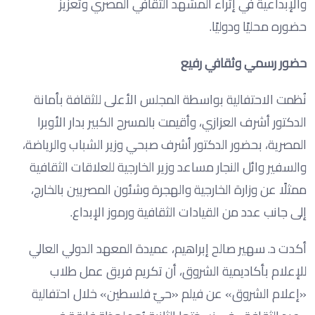
والإبداعية في إثراء المشهد الثقافي المصري وتعزيز
حضوره محليًا ودوليًا.
حضور رسمي وثقافي رفيع
نُظمت الاحتفالية بواسطة المجلس الأعلى للثقافة بأمانة
الدكتور أشرف العزازي، وأقيمت بالمسرح الكبير بدار الأوبرا
المصرية، بحضور الدكتور أشرف صبحي وزير الشباب والرياضة،
والسفير وائل النجار مساعد وزير الخارجية للعلاقات الثقافية
ممثلًا عن وزارة الخارجية والهجرة وشئون المصريين بالخارج،
إلى جانب عدد من القيادات الثقافية ورموز الإبداع.
أكدت د. سهير صالح إبراهيم، عميدة المعهد الدولي العالي
للإعلام بأكاديمية الشروق، أن تكريم فريق عمل طلاب
«إعلام الشروق» عن فيلم «حيّ فلسطين» خلال احتفالية