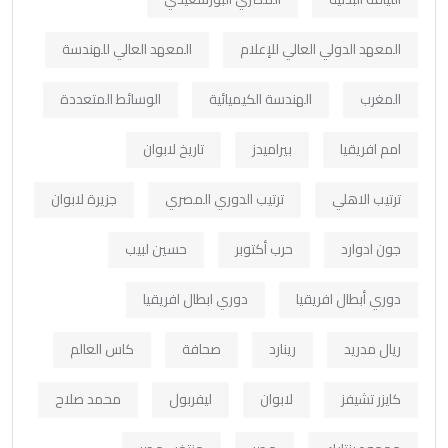
المعهد الدولي العالي للإعلام
المعهد العالي للهندسة
المغرب
الهندسة الكيميائية
الوسائط المتعددة
امم افريقيا
بيراميدز
تاريخ لابوان
ترتيب الاهلي
ترتيب الدوري المصري
جزيرة لابوان
جون ادوارد
حرب أكتوبر
حسين لبيب
دوري أبطال افريقيا
دوري ابطال افريقيا
ريال مدريد
رينارد
صحافة
كاس العالم
كايزر تشيفز
لابوان
ليفربول
محمد صلاح