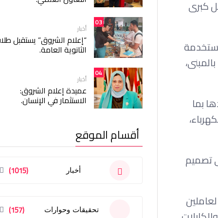
ل كبرى
03
أخبار
“إعلام الشروق” يستقبل طلا
أبرز التقنيات المستخدمة
الثانوية العامة.
المبنى،
04
أخبار
عميدة إعلام الشروق:
الاستثمار في الإنسان.
ها بما
هرباء،
أقسام الموقع
لى تصميم
(1015)
أخبار
لعاملين
(157)
تحقيقات وحوارات
الكابلات