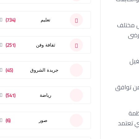
(734)
تعليم
نارة داخل مختلف
مرضى
(251)
ثقافة وفن
في تشغيل
(45)
جريدة الشروق
من توافق
(541)
رياضة
ظمة
(6)
صور
تي تعتمد