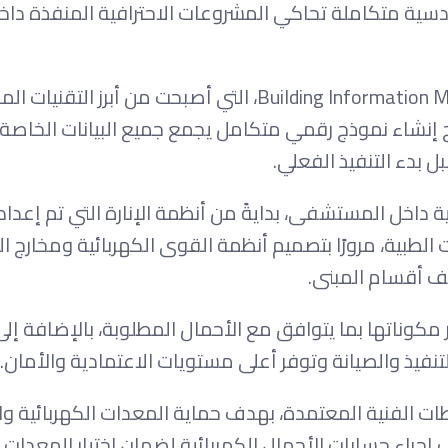
دسية متكاملة تحاكي المشروعات الاحترافية المنفذة داخ
واعتمد فريق العمل على تطبيق منهجية Building Information Modeling (BIM)، التي أصبحت من 
ح إنشاء نموذج رقمي متكامل يجمع جميع البيانات الخاصة ب
 بدء التنفيذ الفعلي.
داخل المستشفى، بدايةً من أنظمة الإنارة التي تم إعداد
طبية، مرورًا بتصميم أنظمة القوى الكهربائية ومخارج الك
ف أقسام المبنى.
ر مكوناتها بما يتوافق مع الأحمال المطلوبة، بالإضافة إ
ات الفنية المعتمدة، بهدف حماية المعدات الكهربائية وا
إجراء حسابات الأحمال الكهربائية لضمان اختيار المعدات و