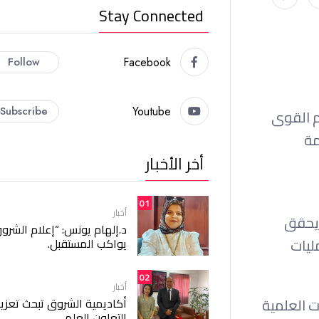
Stay Connected
Follow
Facebook
Subscribe
Youtube
م القوى
مة
أخر الأخبار
01
أخبار
 يحقق
د.إلهام يونس: “إعلام الشرو
ليات
يواكب المستقبل.
02
أخبار
ت العلمية
أكاديمية الشروق تبحث تعزيز
التعاون العلمي.