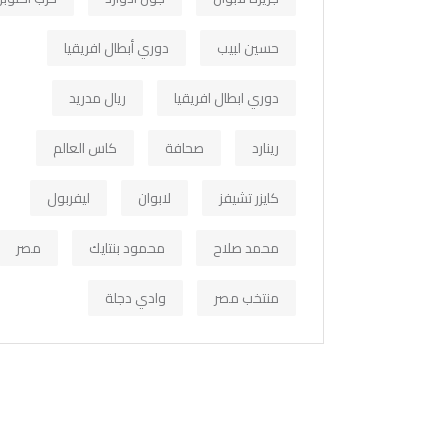
حسين لبيب
دوري أبطال افريقيا
دوري ابطال افريقيا
ريال مدريد
رينارد
صحافة
كاس العالم
كايزر تشيفز
لابوان
ليفربول
محمد صلاح
محمود بنتايك
مصر
منتخب مصر
وادي دجلة