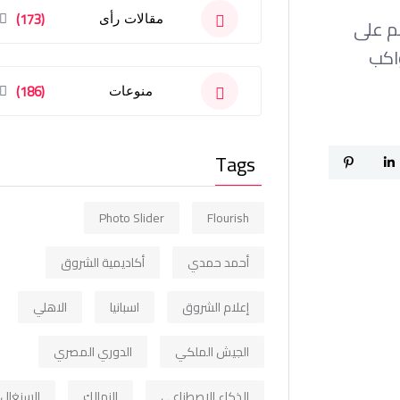
(173)
مقالات رأى
م على
اكب
(186)
منوعات
Tags
Photo Slider
Flourish
أحمد حمدي
أكاديمية الشروق
إعلام الشروق
اسبانيا
الاهلي
الجيش الملكي
الدوري المصري
الذكاء الاصطناعي
الزمالك
السنغال