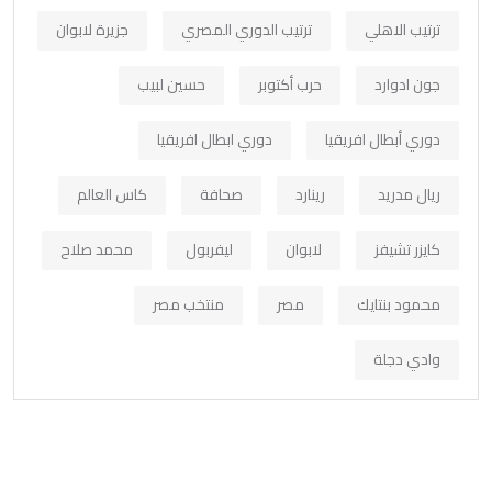
ترتيب الاهلي
ترتيب الدوري المصري
جزيرة لابوان
جون ادوارد
حرب أكتوبر
حسين لبيب
دوري أبطال افريقيا
دوري ابطال افريقيا
ريال مدريد
رينارد
صحافة
كاس العالم
كايزر تشيفز
لابوان
ليفربول
محمد صلاح
محمود بنتايك
مصر
منتخب مصر
وادي دجلة