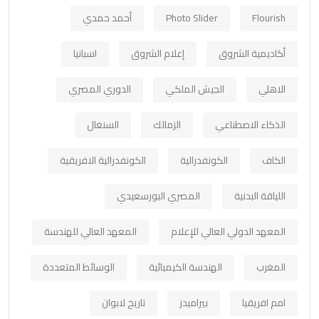
Flourish
Photo Slider
أحمد حمدي
أكاديمية الشروق
إعلام الشروق
اسبانيا
الاهلي
الجيش الملكي
الدوري المصري
الذكاء الاصطناعي
الزمالك
السنغال
الكاف
الكونفدرالية
الكونفدرالية الافريقية
اللياقة البدنية
المصري البورسعيدي
المعهد الدولي العالي للإعلام
المعهد العالي للهندسة
المغرب
الهندسة الكيميائية
الوسائط المتعددة
امم افريقيا
بيراميدز
تاريخ لابوان