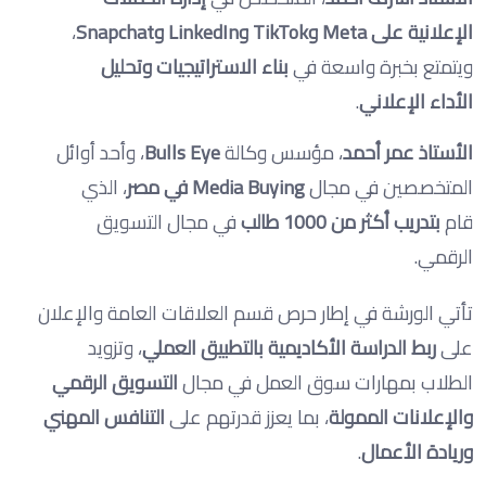
الإعلانية على Meta وTikTok وLinkedIn وSnapchat
،
ويتمتع بخبرة واسعة في
بناء الاستراتيجيات وتحليل
الأداء الإعلاني
.
الأستاذ عمر أحمد
، مؤسس وكالة
Bulls Eye
، وأحد أوائل
المتخصصين في مجال
Media Buying في مصر
، الذي
قام
بتدريب أكثر من 1000 طالب
في مجال التسويق
الرقمي.
تأتي الورشة في إطار حرص قسم العلاقات العامة والإعلان
على
ربط الدراسة الأكاديمية بالتطبيق العملي
، وتزويد
الطلاب بمهارات سوق العمل في مجال
التسويق الرقمي
والإعلانات الممولة
، بما يعزز قدرتهم على
التنافس المهني
وريادة الأعمال
.