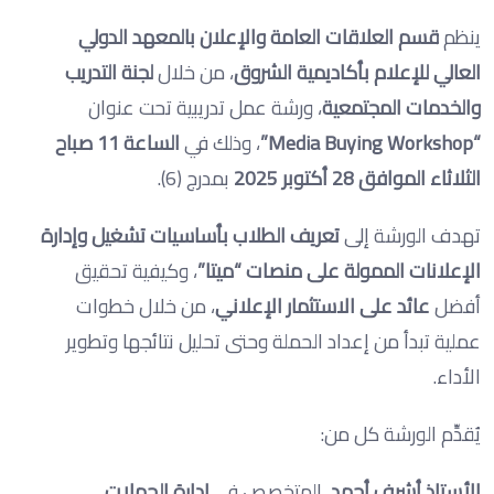
ينظم
قسم العلاقات العامة والإعلان بالمعهد الدولي
العالي للإعلام بأكاديمية الشروق
، من خلال
لجنة التدريب
والخدمات المجتمعية
، ورشة عمل تدريبية تحت عنوان
“Media Buying Workshop”
، وذلك في
الساعة 11 صباح
الثلاثاء الموافق 28 أكتوبر 2025
بمدرج (6).
تهدف الورشة إلى
تعريف الطلاب بأساسيات تشغيل وإدارة
الإعلانات الممولة على منصات “ميتا”
، وكيفية تحقيق
أفضل
عائد على الاستثمار الإعلاني
، من خلال خطوات
عملية تبدأ من إعداد الحملة وحتى تحليل نتائجها وتطوير
الأداء.
يُقدِّم الورشة كل من:
الأستاذ أشرف أحمد
، المتخصص في
إدارة الحملات