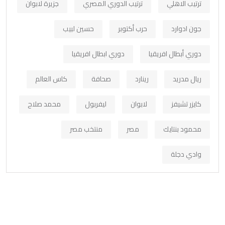
ترتيب الاهلي
ترتيب الدوري المصري
جزيرة لابوان
جون ادوارد
حرب أكتوبر
حسين لبيب
دوري أبطال افريقيا
دوري ابطال افريقيا
ريال مدريد
رينارد
صحافة
كاس العالم
كايزر تشيفز
لابوان
ليفربول
محمد صلاح
محمود بنتايك
مصر
منتخب مصر
وادي دجلة