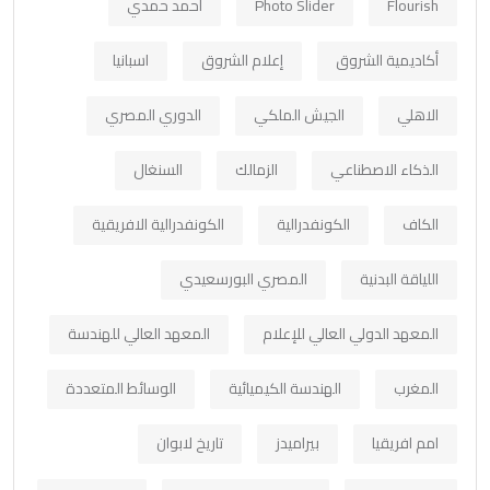
Flourish
Photo Slider
أحمد حمدي
أكاديمية الشروق
إعلام الشروق
اسبانيا
الاهلي
الجيش الملكي
الدوري المصري
الذكاء الاصطناعي
الزمالك
السنغال
الكاف
الكونفدرالية
الكونفدرالية الافريقية
اللياقة البدنية
المصري البورسعيدي
المعهد الدولي العالي للإعلام
المعهد العالي للهندسة
المغرب
الهندسة الكيميائية
الوسائط المتعددة
امم افريقيا
بيراميدز
تاريخ لابوان