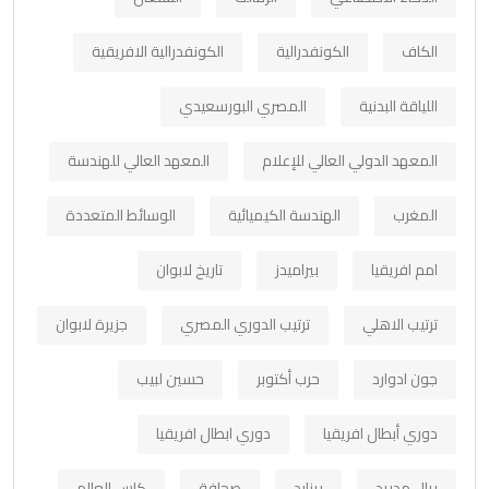
الكاف
الكونفدرالية
الكونفدرالية الافريقية
اللياقة البدنية
المصري البورسعيدي
المعهد الدولي العالي للإعلام
المعهد العالي للهندسة
المغرب
الهندسة الكيميائية
الوسائط المتعددة
امم افريقيا
بيراميدز
تاريخ لابوان
ترتيب الاهلي
ترتيب الدوري المصري
جزيرة لابوان
جون ادوارد
حرب أكتوبر
حسين لبيب
دوري أبطال افريقيا
دوري ابطال افريقيا
ريال مدريد
رينارد
صحافة
كاس العالم