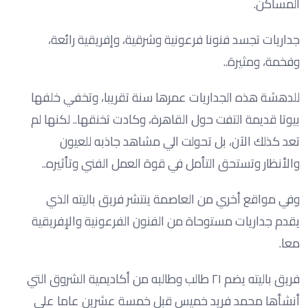
المساكن.
جداريات تجسد فنونا فرعونية وشرقية، وإفريقية رائعة،
وفخمة، ومثيرة..
للدهشة هذه الجداريات عمرها سنة تقريبا، وتخفي خلفها
بيوتا قديمة التفت حول القاهرة، وكادت تخنقها.. لكنها لم
تعد كذلك الآن، بل تحولت الي مشاهد جاذبه للعيون
والأنظار وتستحق التأمل في قوة العمل الفني وتأثيره..
وفي مواقع أخري من العاصمة ينتشر فريق باليته الذي
يقدم جداريات مستوحاة من الفنون الفرعونية والإفريقية
معا.
فريق باليته يضم ٢١ طالب وطالبه من أكاديمية الشروق التي
أنشأها محمد فريد خميس قبل خمسة عشرين عاما على