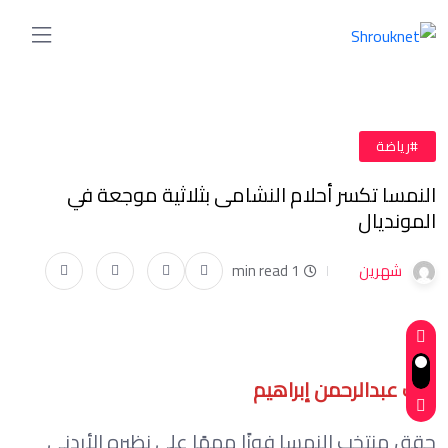
#رياضة
النمسا تكسر أحلام النشامى بثلاثية موجعة في
المونديال
شهرين
1 min read
كتب عبدالرحمن إبراهيم
حقق منتخب النمسا فوزًا مهمًا على نظيره الأردني