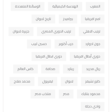
المغرب
الهندسة الكيميائية
الوسائط المتعددة
امم افريقيا
بيراميدز
تاريخ لابوان
ترتيب الاهلي
ترتيب الدوري المصري
جزيرة لابوان
جون ادوارد
حرب أكتوبر
حسين لبيب
دوري أبطال افريقيا
دوري ابطال افريقيا
ريال مدريد
رينارد
صحافة
كاس العالم
كايزر تشيفز
لابوان
ليفربول
محمد صلاح
محمود بنتايك
مصر
منتخب مصر
وادي دجلة