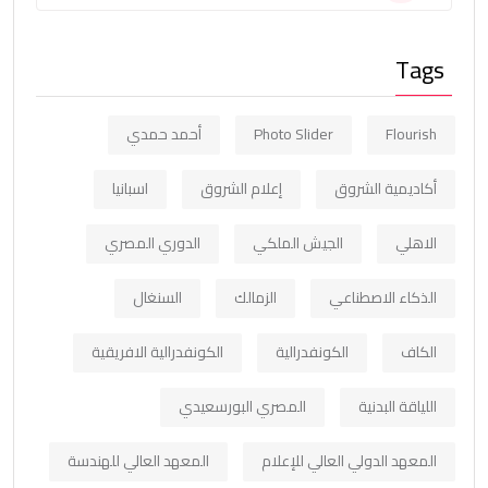
Tags
Flourish
Photo Slider
أحمد حمدي
أكاديمية الشروق
إعلام الشروق
اسبانيا
الاهلي
الجيش الملكي
الدوري المصري
الذكاء الاصطناعي
الزمالك
السنغال
الكاف
الكونفدرالية
الكونفدرالية الافريقية
اللياقة البدنية
المصري البورسعيدي
المعهد الدولي العالي للإعلام
المعهد العالي للهندسة