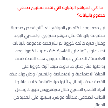
ما هي المواقع الإخبارية التي تقدم محتوى صحفي
مدفوع بالبيانات؟
في مصر يوجد الكثير من المواقع التي تُنتج قصص صحفية
مدفوعة بالبيانات مثل: موقع مصراوي، والمصري اليوم،
وخلال فترة جائحة كورونا تم نشر قصة مدعومة بالبيانات،
تحت عنوان “وباء في القاهرة..كيف غيرت الكورونا وجه
العاصمة”، للصحفي عبدالله عويس، هذه القصة ضمت
بداخلها عشر حكايات، تناولت كيف أثرت كورونا على
الحياة”الاجتماعية، والاقتصادية، والتعليم”، وكان وراء هذه
القصة هدف إنساني، لأنها مرتبطةبالمشكلات عاشها
أفراد الشعب المصري خلال فترةفيروس كورونا، وحصل
الكاتب الصحفي عبدالله عويس، بسببها على العديد من
الجوائز.