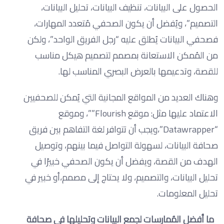
الحصول على البيانات، تنظيف البيانات، تحليل البيانات،
التصميم”، ويُفضل أن يكون الصحفي مُتعدد المهارات،
فصحفي البيانات يُطلق عليه “رجل الفريق الواحد”، ولكن
من المُمكن الاستعانة بمصمم لتصميم هيكل مناسب
للقصة، وتدعيمها بالعرض البصري المناسب لها.
وهناك العديد من المواقع المجانية التي يُمكن للصحفيين
الاعتماد عليها مثل: موقع Flourish””، وموقع
“Datawrapper”،ويجب أن تتوافر لغة التفاهم بين فريق
صحافة البيانات، لسهولة التواصل فيما بينهم، وتوصيل
الهدف من القصة، ويفضل أن يكون الصحفي خبيرًا في
تحليل البيانات، والتصميم، ولا يحتاج إلى مصمم،أو خبير في
تحليل المعلومات.
ما أفضل المُمارسات لجمع البيانات وتحليلها في صحافة