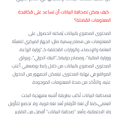
كيف يمكن لصحافة البيانات أن تساعد على مُكافحة
المعلومات المُضللة؟
المحتوى المدفوع بالبيانات يُمكنه الحصول على
المعلومات من مصادر رسمية مثل: الجهاز المركزي للتعبئة
العامة والإحصاء، والوزارات المُختلفة كـ”وزارة الزراعة،
ووزارة المالية”، ومصادر دوليةكـ”البنك الدولي”، ويوثق
المحتوى المدفوع بالبيانات من خلال رابط يوضعفي أغلب
المواقع في نهاية المحتوى، ليتمكن الجمهور من الدخول
عليه، والتأكد من صحة المعلومات الموجودة.
فصحافة البيانات تُكتب بطريقة أشبه بمنهجية البحث
العلمي،كما أن لغة الأرقام تُعد لغة قوية، ولا تخضع للتأويل
ولا الاحتمالية، وتُعد “صحافة البيانات” أفضل من التقارير