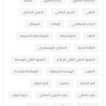
أكاديمية الشروق
إعلام الشروق
اسبانيا
الاهلي
الجيش الملكي
الدوري المصري
الذكاء الاصطناعي
الزمالك
السنغال
الكاف
الكونفدرالية
الكونفدرالية الافريقية
اللياقة البدنية
المصري البورسعيدي
المعهد الدولي العالي للإعلام
المعهد العالي للهندسة
المغرب
الهندسة الكيميائية
الوسائط المتعددة
امم افريقيا
بيراميدز
تاريخ لابوان
ترتيب الاهلي
ترتيب الدوري المصري
جزيرة لابوان