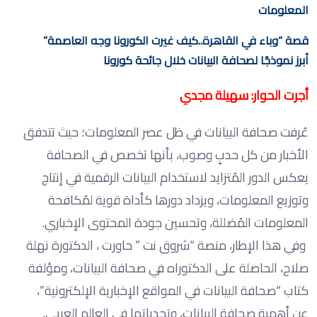
المعلومات
قصة “وباء في القاهرة..كيف غيرت الكورونا وجه العاصمة”
أبرز نموذجًا لصحافة البيانات خلال جائحة كورونا
أجرت الحوار: سهيلة مجدي
عُرفت صحافة البيانات في ظل عصر المعلومات؛ حيث تتدفق
الأخبار من كل حدبٍ وصوب، بأنها تخصص في الصحافة
يعكس الدور المُتزايد لاستخدام البيانات الرقمية في إنتاج
وتوزيع المعلومات، ويزداد دورها كأداة قوية لمُكافحة
المعلومات المُضللة، وتحسين جودة المحتوى الإخباري.
وفي هذا الإطار، منصة “شروق نت ” حاورت ، الدكتورة نهلة
صلاح، الحاصلة على الدكتوراه في صحافة البيانات، ومؤلفة
كتاب “صحافة البيانات في المواقع الإخبارية الإلكترونية”،
عن أهمية صحافة البيانات، وتحدياتها في العالم العربي.