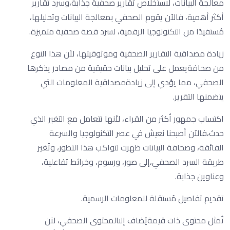
معالجة البيانات، لاستخلاص تقارير صحفية جذابة،وسرد تقارير
أكثر أهمية، فالآن يقوم الصحفي بمعالجة البيانات وتحليلها،
مُستفيدًا من التكنولوجيا الرقمية، لسرد قصة صحفية متميزة.
زيادة مصداقية التقارير الصحفية وموثوقيتها، لأن هذا النوع
من صحافةيعمل على تحليل بيانات حقيقية من مصادر يذكرها
الصحفي، مما يؤدي إلى زيادةمصداقية المعلومات التي
يتضمنها التقرير.
اكتساب جمهور أكثر من القراء، لأنها تتعامل مع التغير الذي
حدث،فالآن أصبحنا نعيش في عصر التكنولوجيا والسرعة
الفائقة، وصحافة البيانات ظهرت لتواكب هذا التطور، وتُغير
طريقة السرد الصحفي،إلى صور، ورسوم، وخرائط تفاعلية،
وعناوين جذابة.
تقديم تفاصيل مُستقلة للمعلومات الرسمية.
تُمثل محتوى ذات قيمةيُضاف إلىالمحتوى الصحفي، لآن