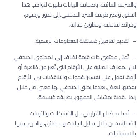
والسرعة الفائقة، وصحافة البيانات ظهرت لتواكب هذا
التطور، وتُغير طريقة السرد الصحفي،إلى صور، ورسوم،
وخرائط تفاعلية، وعناوين جذابة.
– تقديم تفاصيل مُستقلة للمعلومات الرسمية.
– تُمثل محتوى ذات قيمة يُضاف إلى المحتوى الصحفي،
لآن المعارف المبنية على الأرقام التي تُعبر عن ظاهرة أو
أزمة، تعمل على تفسيرالفجوات والتناقضات بين الأرقام
بعضها لبعض،بعدما يخلق الصحفي لها معنى من خلال
ربط القصة بمشاكل الجمهور، بطريقه مُبسطة.
– تُساعد صُناع القرار في حل المُشكلات والأزمات
المُختلفة؛من خلال تحليل البيانات والحقائق، والخروج منها
بالاستنتاجات.