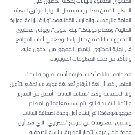
المحتوى المدفوع بالبيانات يُمكنه الحصول على
المعلومات من مصادر رسمية مثل: الجهاز المركزي للتعبئة
العامة والإحصاء، والوزارات المُختلفةكـ”وزارة الزراعة، ووزارة
المالية”، ومصادر دوليةكـ”البنك الدولي”، ويوثق المحتوى
المدفوع بالبيانات من خلال رابط يوضعفي أغلب المواقع
في نهاية المحتوى، ليتمكن الجمهور من الدخول عليه،
والتأكد من صحة المعلومات الموجودة.
فصحافة البيانات تُكتب بطريقة أشبه بمنهجية البحث
العلمي،كما أن لغة الأرقام تُعد لغة قوية، ولا تخضع للتأويل
ولا الاحتمالية، وتُعد “صحافة البيانات” أفضل من التقارير
والأخبار التقليدية التي يتم نسب معلوماتها لمصادر
مجهولة،ومؤخرًا تم إنشاء أول وحدة لصحافة البيانات،
وتدقيق المعلومات في موقع “مصراوي”،التي تُعد أول
وحدة داخل غرف الأخبار المصرية، برئاسة الصحفية