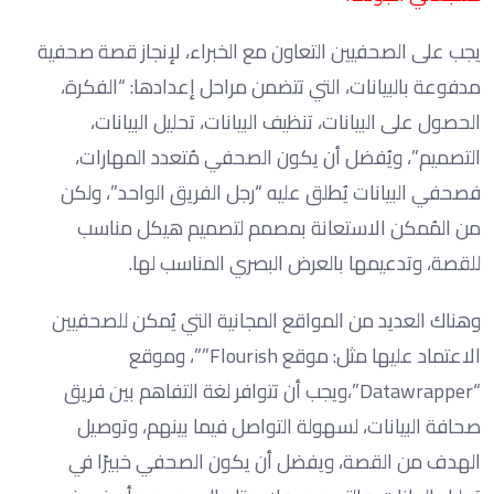
يجب على الصحفيين التعاون مع الخبراء، لإنجاز قصة صحفية
مدفوعة بالبيانات، التي تتضمن مراحل إعدادها: “الفكرة،
الحصول على البيانات، تنظيف البيانات، تحليل البيانات،
التصميم”، ويُفضل أن يكون الصحفي مُتعدد المهارات،
فصحفي البيانات يُطلق عليه “رجل الفريق الواحد”، ولكن
من المُمكن الاستعانة بمصمم لتصميم هيكل مناسب
للقصة، وتدعيمها بالعرض البصري المناسب لها.
وهناك العديد من المواقع المجانية التي يُمكن للصحفيين
الاعتماد عليها مثل: موقع Flourish””، وموقع
“Datawrapper”،ويجب أن تتوافر لغة التفاهم بين فريق
صحافة البيانات، لسهولة التواصل فيما بينهم، وتوصيل
الهدف من القصة، ويفضل أن يكون الصحفي خبيرًا في