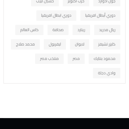
جون ادوارد
حرب أكتوبر
حسين لبيب
دوري أبطال افريقيا
دوري ابطال افريقيا
ريال مدريد
رينارد
صحافة
كاس العالم
كايزر تشيفز
لابوان
ليفربول
محمد صلاح
محمود بنتايك
مصر
منتخب مصر
وادي دجلة