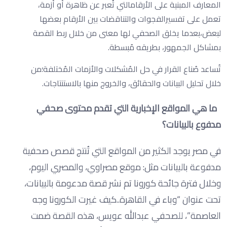
المعارف المبنية على الأرقامالتي تُعبر عن ظاهرة أو أزمة،
تعمل على تفسيرالفجوات والتناقضات بين الأرقام بعضها
لبعض،بعدما يخلق الصحفي لها معنى من خلال ربط القصة
بمشاكل الجمهور، بطريقه مُبسطة.
تُساعد صُناع القرار في حل المُشكلات والأزمات المُختلفة؛من
خلال تحليل البيانات والحقائق، والخروج منها بالاستنتاجات.
ما هي المواقع الإخبارية التي تقدم محتوى صحفي
مدفوع بالبيانات؟
في مصر يوجد الكثير من المواقع التي تُنتج قصص صحفية
مدفوعة بالبيانات مثل: موقع مصراوي، والمصري اليوم،
وخلال فترة جائحة كورونا تم نشر قصة مدعومة بالبيانات،
تحت عنوان “وباء في القاهرة..كيف غيرت الكورونا وجه
العاصمة”، للصحفي عبدالله عويس، هذه القصة ضمت