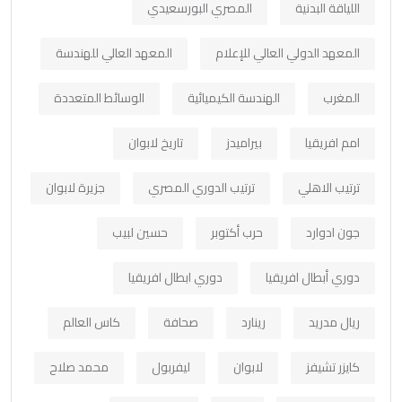
اللياقة البدنية
المصري البورسعيدي
المعهد الدولي العالي للإعلام
المعهد العالي للهندسة
المغرب
الهندسة الكيميائية
الوسائط المتعددة
امم افريقيا
بيراميدز
تاريخ لابوان
ترتيب الاهلي
ترتيب الدوري المصري
جزيرة لابوان
جون ادوارد
حرب أكتوبر
حسين لبيب
دوري أبطال افريقيا
دوري ابطال افريقيا
ريال مدريد
رينارد
صحافة
كاس العالم
كايزر تشيفز
لابوان
ليفربول
محمد صلاح