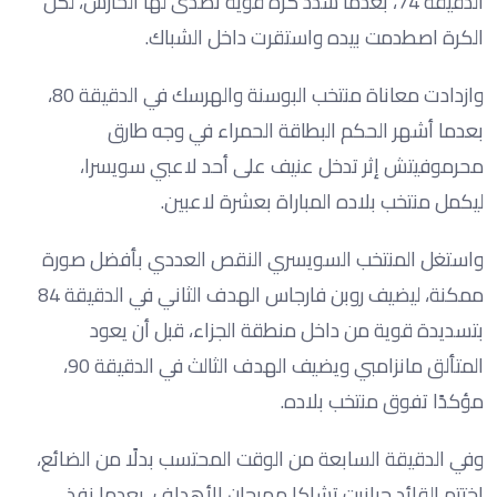
الدقيقة 74، بعدما سدد كرة قوية تصدى لها الحارس، لكن
الكرة اصطدمت بيده واستقرت داخل الشباك.
وازدادت معاناة منتخب البوسنة والهرسك في الدقيقة 80،
بعدما أشهر الحكم البطاقة الحمراء في وجه طارق
محرموفيتش إثر تدخل عنيف على أحد لاعبي سويسرا،
ليكمل منتخب بلاده المباراة بعشرة لاعبين.
واستغل المنتخب السويسري النقص العددي بأفضل صورة
ممكنة، ليضيف روبن فارجاس الهدف الثاني في الدقيقة 84
بتسديدة قوية من داخل منطقة الجزاء، قبل أن يعود
المتألق مانزامبي ويضيف الهدف الثالث في الدقيقة 90،
مؤكدًا تفوق منتخب بلاده.
وفي الدقيقة السابعة من الوقت المحتسب بدلًا من الضائع،
اختتم القائد جرانيت تشاكا مهرجان الأهداف، بعدما نفذ