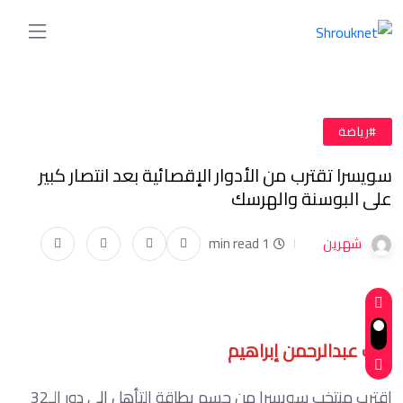
#رياضة
سويسرا تقترب من الأدوار الإقصائية بعد انتصار كبير
على البوسنة والهرسك
شهرين
1 min read
كتب عبدالرحمن إبراهيم
اقترب منتخب سويسرا من حسم بطاقة التأهل إلى دور الـ32