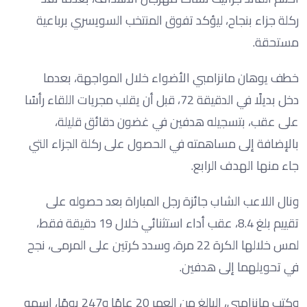
ركلة جزاء بنجاح، ليؤكد تفوق المنتخب السويسري برباعية
مستحقة.
خطف يوهان مانزامبي الأضواء خلال المواجهة، بعدما
دخل بديلًا في الدقيقة 72، قبل أن يقلب مجريات اللقاء رأسًا
على عقب، بتسجيله هدفين في غضون دقائق قليلة،
بالإضافة إلى مساهمته في الحصول على ركلة الجزاء التي
جاء منها الهدف الرابع.
ونال اللاعب الشاب جائزة رجل المباراة بعد حصوله على
تقييم بلغ 8.4، عقب أداء استثنائي خلال 19 دقيقة فقط،
لمس خلالها الكرة 22 مرة، وسدد كرتين على المرمى، نجح
في تحويلهما إلى هدفين.
وكتب مانزامبي، البالغ من العمر 20 عامًا و247 يومًا، اسمه