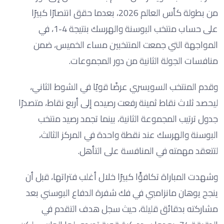
من بطولة كأس العالم 2026، بعدما حقق انتصارًا كبيرًا
على حساب منتخب البوسنة والهرسك بنتيجة 4-1، في
المواجهة التي جمعت المنتخبين مساء الخميس، ضمن
منافسات الجولة الثانية من دور المجموعات.
وقدم المنتخب السويسري عرضًا قويًا في الشوط الثاني،
ليحصد ثلاث نقاط ثمينة رفعت رصيده إلى أربع نقاط، متصدرًا
جدول ترتيب المجموعة الثانية، بينما تجمد رصيد منتخب
البوسنة والهرسك عند نقطة واحدة في المركز الثالث،
لتتعقد مهمته في المنافسة على التأهل.
وشهدت المباراة تكافؤًا كبيرًا خلال أغلب فتراتها، قبل أن
ينجح يوهان مانزامبي في فك شفرة الدفاع البوسني بعد
مشاركته بدقائق قليلة، حيث سجل هدف التقدم في