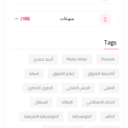
(186)
منوعات
Tags
Flourish
Photo Slider
أحمد حمدي
أكاديمية الشروق
إعلام الشروق
اسبانيا
الاهلي
الجيش الملكي
الدوري المصري
الذكاء الاصطناعي
الزمالك
السنغال
الكاف
الكونفدرالية
الكونفدرالية الافريقية