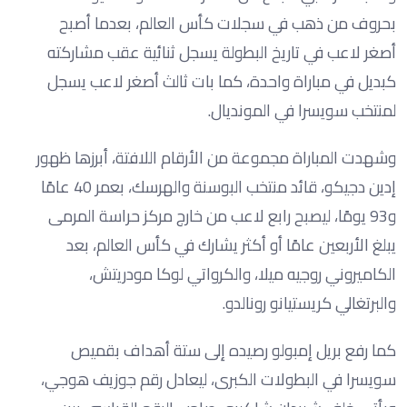
بحروف من ذهب في سجلات كأس العالم، بعدما أصبح
أصغر لاعب في تاريخ البطولة يسجل ثنائية عقب مشاركته
كبديل في مباراة واحدة، كما بات ثالث أصغر لاعب يسجل
لمنتخب سويسرا في المونديال.
وشهدت المباراة مجموعة من الأرقام اللافتة، أبرزها ظهور
إدين دجيكو، قائد منتخب البوسنة والهرسك، بعمر 40 عامًا
و93 يومًا، ليصبح رابع لاعب من خارج مركز حراسة المرمى
يبلغ الأربعين عامًا أو أكثر يشارك في كأس العالم، بعد
الكاميروني روجيه ميلا، والكرواتي لوكا مودريتش،
والبرتغالي كريستيانو رونالدو.
كما رفع بريل إمبولو رصيده إلى ستة أهداف بقميص
سويسرا في البطولات الكبرى، ليعادل رقم جوزيف هوجي،