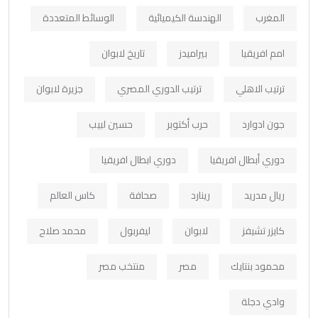
المغرب
الهندسة الكيميائية
الوسائط المتعددة
امم افريقيا
بيراميدز
تاريخ لابوان
ترتيب الاهلي
ترتيب الدوري المصري
جزيرة لابوان
جون ادوارد
حرب أكتوبر
حسين لبيب
دوري أبطال افريقيا
دوري ابطال افريقيا
ريال مدريد
رينارد
صحافة
كاس العالم
كايزر تشيفز
لابوان
ليفربول
محمد صلاح
محمود بنتايك
مصر
منتخب مصر
وادي دجلة