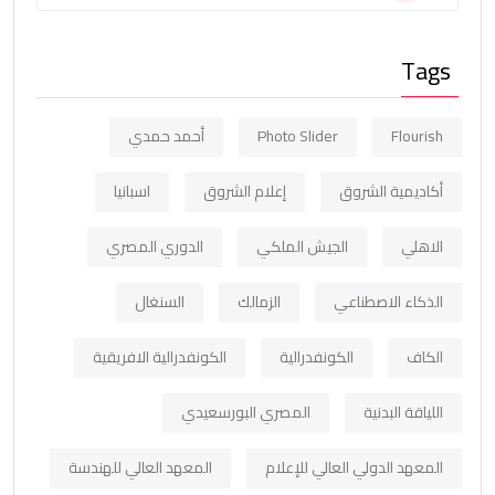
Tags
Flourish
Photo Slider
أحمد حمدي
أكاديمية الشروق
إعلام الشروق
اسبانيا
الاهلي
الجيش الملكي
الدوري المصري
الذكاء الاصطناعي
الزمالك
السنغال
الكاف
الكونفدرالية
الكونفدرالية الافريقية
اللياقة البدنية
المصري البورسعيدي
المعهد الدولي العالي للإعلام
المعهد العالي للهندسة