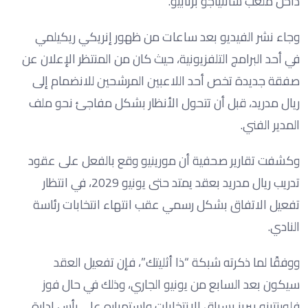
داخل ملعب سانتياجو برنابيو.
وجاء نشر الفيديو بعد ساعات من ظهور إنريكي ريكيلمي
في أحد البرامج التلفزيونية، حيث كان من المنتظر الإعلان عن
صفقة جديدة تخص أحد اللاعبين المرشحين للانضمام إلى
ريال مدريد، قبل أن تتحول الأنظار بشكل مفاجئ نحو ملف
المدير الفني.
وكشفت تقارير صحفية أن مورينيو وقع بالفعل على عقود
تدريب ريال مدريد بعقد يمتد حتى يونيو 2029، في انتظار
تفعيل الاتفاق بشكل رسمي عقب انتهاء انتخابات رئاسة
النادي.
ووفقًا لما ذكرته شبكة “ذا أثليتك”، فإن تفعيل العقد
سيكون بعد السابع من يونيو الجاري، وذلك في حال فوز
فلورنتينو بيريز بسباق الانتخابات واستمراره على رأس إدارة