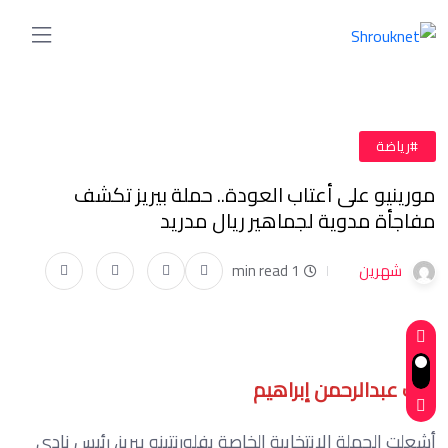
#رياضة
مورينيو على أعتاب العودة.. حملة بيريز تكشف
مفاجأة مدوية لجماهير ريال مدريد
شهرين
1 min read
كتب عبدالرحمن إبراهيم
أشعلت الحملة الانتخابية الخاصة بفلورنتينو بيريز، رئيس نادي