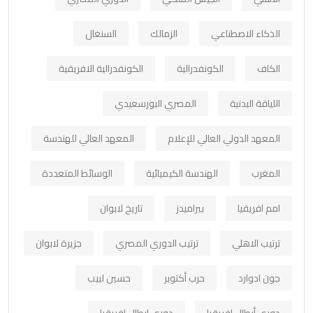
الذكاء الاصطناعي
الزمالك
السنغال
الكاف
الكونفدرالية
الكونفدرالية الافريقية
اللياقة البدنية
المصري البورسعيدي
المعهد الدولي العالي للإعلام
المعهد العالي للهندسة
المغرب
الهندسة الكيميائية
الوسائط المتعددة
امم افريقيا
بيراميدز
تاريخ لابوان
ترتيب الاهلي
ترتيب الدوري المصري
جزيرة لابوان
جون ادوارد
حرب أكتوبر
حسين لبيب
دوري أبطال افريقيا
دوري ابطال افريقيا