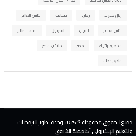
ريال مدريد
رينارد
صحافة
كاس العالم
كايزر تشيفز
لابوان
ليفربول
محمد صلاح
محمود بنتايك
مصر
منتخب مصر
وادي دجلة
جميع الحقوق محفوظة © 2025 وحدة تطوير البرمجيات
والتعليم الإلكتروني أكاديمية الشروق