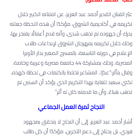
عبّر الفنان القدير أحمد عبد العزيز، عن امتنانه الكبير خلال
تكريمه في أكاديمية الشروق، مؤكدًا أن هذه اللحظة جعلته
يدرك أن جهوده لم تذهب سُدى، وأنه قدم أعمالًا يفتخر بها،
وذلك خلال تكريمه بمهرجان الشروق لإبداعات طلاب
الإعلام في دورته التاسعة، بالمسرح الصغير بدار الأوبرا
المصرية، وذلك بمشاركة 44 جامعة مصرية وعربية وخاصة،
وقال بتأثر:”عذرًا.. المشاعر تختلط بالكلمات في لحظة كهذه،
لكني سعيد للغاية بهذا التكريم الذي يؤكد أن السنين لم
تذهب هباءً، وأن ما قدمته كان له أثر.”
النجاح ثمرة العمل الجماعي
أشار أحمد عبد العزيز، إلى أن النجاح لا يتحقق بمجهود
فردي، بل يحتاج إلى دعم الآخرين، مؤكدًا أن كل طالب