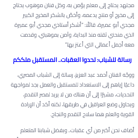
مجتهد يحتاج إلى معلم يؤمن به، وكل فنان موهوب يحتاج
إلى مخرج أو منتج يدعمه، وأخصّ بالشكر المخرج الكبير
مجدي أبو عميرة، قائلًا: “أشكر أستاذي مجدي أبو عميرة
الذي منحني ثقته منذ البداية، وآمن بموهبتي، وقدمت
معه أجمل أعمالي التي أعتز بها.”
رسالة للشباب: تحدوا العقبات.. المستقبل ملككم
ووجّه الفنان أحمد عبد العزيز، رسالة إلى الشباب المصري،
داعيًا إياهم إلى الاستعداد للمستقبل والعمل بجد لمواجهة
التحديات، مشيرًا إلى أن هناك من لا يريد لمصر التقدم،
ويحاول وضع العراقيل في طريقها، لكنه أكد أن الإرادة
القوية والعلم هما سلاح التقدم والنجاح.
أضاف نحن أكبر من أي عقبات.. وبفضل شبابنا المتعلم