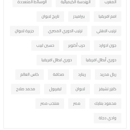
المغرب
الهندسة الكيميائية
الوسائط المتعددة
امم افريقيا
بيراميدز
تاريخ لابوان
ترتيب الاهلي
ترتيب الدوري المصري
جزيرة لابوان
جون ادوارد
حرب أكتوبر
حسين لبيب
دوري أبطال افريقيا
دوري ابطال افريقيا
ريال مدريد
رينارد
صحافة
كاس العالم
كايزر تشيفز
لابوان
ليفربول
محمد صلاح
محمود بنتايك
مصر
منتخب مصر
وادي دجلة