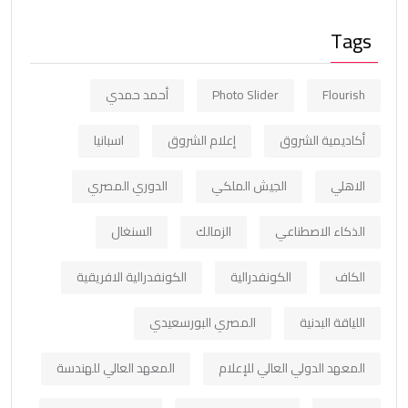
Tags
Flourish
Photo Slider
أحمد حمدي
أكاديمية الشروق
إعلام الشروق
اسبانيا
الاهلي
الجيش الملكي
الدوري المصري
الذكاء الاصطناعي
الزمالك
السنغال
الكاف
الكونفدرالية
الكونفدرالية الافريقية
اللياقة البدنية
المصري البورسعيدي
المعهد الدولي العالي للإعلام
المعهد العالي للهندسة