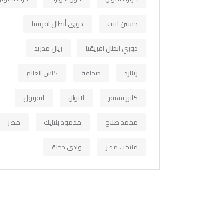
حسين لبيب
دوري أبطال افريقيا
دوري ابطال افريقيا
ريال مدريد
رينارد
صحافة
كاس العالم
كايزر تشيفز
لابوان
ليفربول
محمد صلاح
محمود بنتايك
مصر
منتخب مصر
وادي دجلة