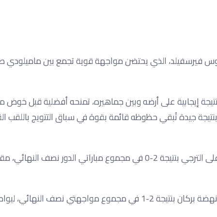
وس فيرسفيلد، الذي يحتضن مواجهة قوية تجمع بين ماميلودي صن
نتيجة إيجابية على أرضه وبين جماهيره، تمنحه أفضلية قبل خوض 
نتيجة جيدة تُبقي حظوظه قائمة بقوة في سباق التتويج باللقب ال
وكان صنداونز قد حجز مقعده في المباراة النهائية بعدما تفوق على الترجي بنتيجة 2-0 في مجموع مباراتي الدور نصف النهائ
في المقابل، تأهل الجيش الملكي إلى النهائي عقب تجاوز عقبة نهضة بركان بنتيجة 2-1 في مجموع مواجهتي نصف