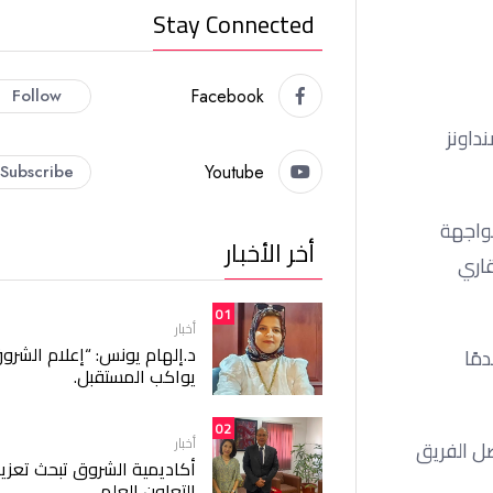
Stay Connected
Follow
Facebook
داونز
Subscribe
Youtube
مواجهة
أخر الأخبار
قاري
01
أخبار
د.إلهام يونس: “إعلام الشرو
ي، مقدمًا
يواكب المستقبل.
02
أخبار
 النهائي، ليواصل الفريق
أكاديمية الشروق تبحث تعزيز
التعاون العلمي.