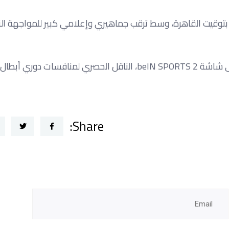
ً بتوقيت القاهرة، وسط ترقب جماهيري وإعلامي كبير للمواجهة ال
وتُنقل أحداث اللقاء المرتقب عبر قناة beIN Sports، وتحديدًا على شاشة beIN SPORTS 2، الناقل الحصري لم
Share: