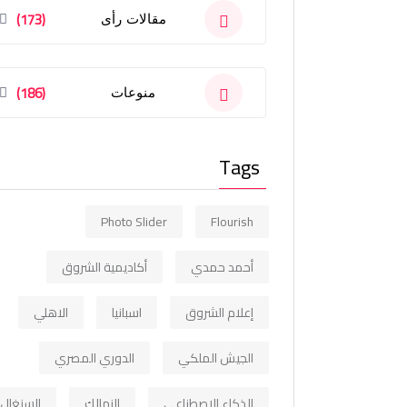
(173)
مقالات رأى
(186)
منوعات
Tags
Photo Slider
Flourish
أحمد حمدي
أكاديمية الشروق
إعلام الشروق
اسبانيا
الاهلي
الجيش الملكي
الدوري المصري
الذكاء الاصطناعي
الزمالك
السنغال