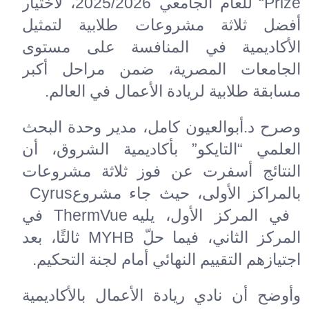
Prize
“
للعام الجامعي 2025/2026، لاختيار
أفضل ثلاثة مشروعات طلابية لتمثيل
الأكاديمية في المنافسة على مستوى
الجامعات المصرية، ضمن مراحل أكبر
مسابقة طلابية لريادة الأعمال في العالم
.
وصرح د.أبوالعيون كامل، مدير وحدة البحث
العلمي “التايكو” بأكاديمية الشروق، أن
النتائج أسفرت عن فوز ثلاثة مشروعات
بالمراكز الأولى، حيث جاء مشروع
Cyrus
في المركز الأول، يليه
ThermVue
في
المركز الثاني، فيما حلّ
MYHB
ثالثًا، بعد
اجتيازهم التقييم النهائي أمام لجنة التحكيم
.
وأوضح أن نادي ريادة الأعمال بالأكاديمية