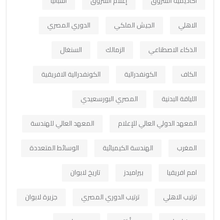
أكاديمية الشروق
إعلام الشروق
اسبانيا
الاهلي
الجيش الملكي
الدوري المصري
الذكاء الاصطناعي
الزمالك
السنغال
الكاف
الكونفدرالية
الكونفدرالية الافريقية
اللياقة البدنية
المصري البورسعيدي
المعهد الدولي العالي للإعلام
المعهد العالي للهندسة
المغرب
الهندسة الكيميائية
الوسائط المتعددة
امم افريقيا
بيراميدز
تاريخ لابوان
ترتيب الاهلي
ترتيب الدوري المصري
جزيرة لابوان