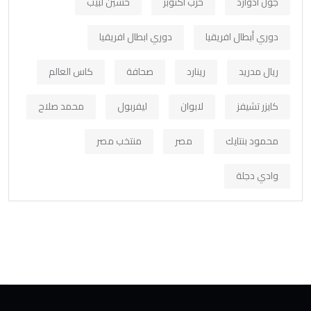
جون ادوارد
حرب أكتوبر
حسين لبيب
دوري أبطال افريقيا
دوري ابطال افريقيا
ريال مدريد
رينارد
صحافة
كاس العالم
كايزر تشيفز
لابوان
ليفربول
محمد صلاح
محمود بنتايك
مصر
منتخب مصر
وادي دجلة