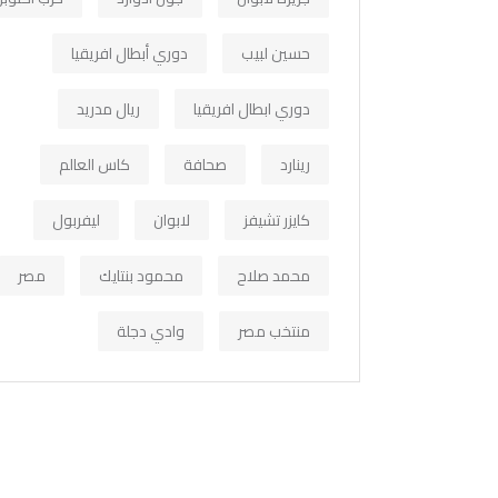
حسين لبيب
دوري أبطال افريقيا
دوري ابطال افريقيا
ريال مدريد
رينارد
صحافة
كاس العالم
كايزر تشيفز
لابوان
ليفربول
محمد صلاح
محمود بنتايك
مصر
منتخب مصر
وادي دجلة