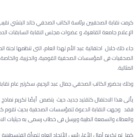
كرمت نقابة الصحفيين برئاسة الكاتب الصحفي خالد البلشي نقيب 
الإعلام جامعة القاهرة، و عضوات مجلس النقابة السابقات الد
جاء ذلك خلال احتفالية عيد الأم لهذا العام، التى تنظمها لجنة ال
الصحفيات فى المؤسسات الصحفية القومية، والحزبية، والخاصة، 
المثالية.
وذلك بحضور الكاتب الصحفي جمال عبد الرحيم، سكرتير عام نقابة ا
يأتى هذا الاحتفال كتقليد جديد، حيث يتضمن أيضًا تكريم نماذج 
فقد وجهت النقابة الدعوة للمؤسسات الصحفية بحيث تقوم كل م
والعطاء والسمعة الطيبة ويرسل فى خطاب رسمى به حيثيات الاختي
كما تم تكريم آمال الأغا، رئيس الأتحاد العام للمرأة الفلسطينية 