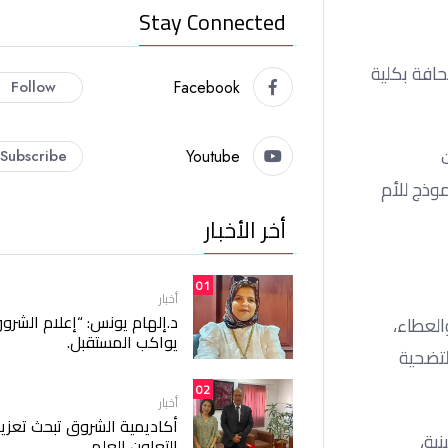
Stay Connected
حافة بكلية
Follow
Facebook
Subscribe
Youtube
وذج للأم
أخر الأخبار
01
أخبار
د.إلهام يونس: “إعلام الشرو
العطاء،
يواكب المستقبل.
لتضحية
02
أخبار
أكاديمية الشروق تبحث تعزيز
ية،
التعاون العلمي.