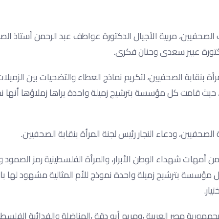
الصحفيين، مربية الأجيال الدكتورة عواطف عبد الرحمن أستاذ الص
كتورة عبير سعدى وحنان فكرى.
مرأة بنقابة الصحفيين، لتكريم نماذج العطاء والتضحيات بين الزميلات
حيث قامت كل مؤسسة بترشيح زميلة واحدة يراها زملاؤها أنها نم
لصحفيين، ودعاء النجار رئيس لجنة المرأة بنقابة الصحفيين.
من أمهات شهداء الوطن الأبرار، والمرأة الفلسطينية رمز الصمود و
ؤسسة بترشيح زميلة واحدة نموذج للأم المثالية مشهود لها با
ار.
بجمهورية مصر العربية ،ومريم أبو دقة ،المناضلة والفدائية الفلسطين