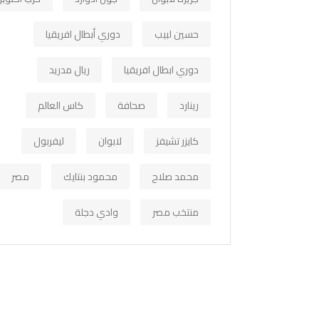
حسين لبيب
دوري أبطال افريقيا
دوري ابطال افريقيا
ريال مدريد
رينارد
صحافة
كاس العالم
كايزر تشيفز
لابوان
ليفربول
محمد صلاح
محمود بنتايك
مصر
منتخب مصر
وادي دجلة