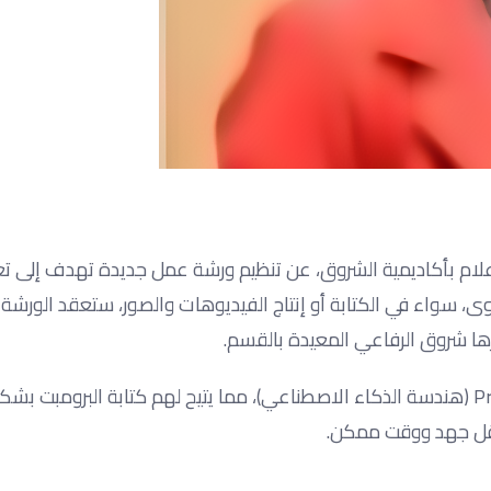
إعلام بأكاديمية الشروق، عن تنظيم ورشة عمل جديدة تهدف إلى تع
، سواء في الكتابة أو إنتاج الفيديوهات والصور، ستعقد الورشة 
يتعلم المشاركون في هذه الورشة مفهوم Prompt Engineering (هندسة الذكاء الاصطناعي)، مما يتيح لهم كتابة البروم
قل جهد ووقت ممكن.