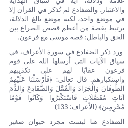
علامةً ودلالة، آيةً في سياق الهداية
والاعتبار. والضفادع لم تُذكر في القرآن إلا
في موضع واحد، لكنه موضع بالغ الدلالة،
يرتبط بقصة من أعظم قصص الصراع بين
الحق والباطل: قصة موسى مع فرعون.
ورد ذكر الضفادع في سورة الأعراف، في
سياق الآيات التي أرسلها الله على قوم
فرعون عقابًا لهم على تكذيبهم
واستكبارهم. قال تعالى: ﴿فَأَرْسَلْنَا عَلَيْهِمُ
الطُّوفَانَ وَالْجَرَادَ وَالْقُمَّلَ وَالضَّفَادِعَ وَالدَّمَ
آيَاتٍ مُفَصَّلَاتٍ فَاسْتَكْبَرُوا وَكَانُوا قَوْمًا
مُجْرِمِينَ﴾ (الأعراف: 133)
الضفادع هنا ليست مجرد حيوان صغير