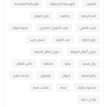
المغرب
الهندسة الكيميائية
الوسائط المتعددة
امم افريقيا
بيراميدز
تاريخ لابوان
ترتيب الاهلي
ترتيب الدوري المصري
جزيرة لابوان
جون ادوارد
حرب أكتوبر
حسين لبيب
دوري أبطال افريقيا
دوري ابطال افريقيا
ريال مدريد
رينارد
صحافة
كاس العالم
كايزر تشيفز
لابوان
ليفربول
محمد صلاح
محمود بنتايك
مصر
منتخب مصر
وادي دجلة