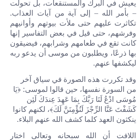
يعيش في البرك والمستنقعات، بل تحولت
– بأمر الله – إلى آية من آيات العذاب.
تكاثرت عليهم حتى ملأت بيوتهم وأوانيهم
وفرشهم، حتى قيل في بعض التفاسير إنها
كانت تقع في طعامهم وشرابهم، فيضيقون
بها ذرعًا، ويطلبون من موسى أن يدعو ربه
ليكشفها عنهم.
وقد تكررت هذه الصورة في سياق آخر
من السورة نفسها، حين قالوا لموسى: ﴿يَا
مُوسَى ادْعُ لَنَا رَبَّكَ بِمَا عَهِدَ عِندَكَ لَئِن
كَشَفْتَ عَنَّا الرِّجْزَ لَنُؤْمِنَنَّ لَكَ﴾، لكنهم كانوا
ينكثون العهد كلما كشف الله عنهم البلاء.
اللافت أن الله سبحانه وتعالى اختار