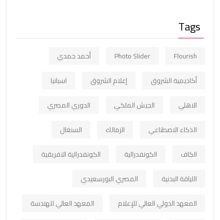
Tags
Flourish
Photo Slider
أحمد حمدي
أكاديمية الشروق
إعلام الشروق
اسبانيا
الاهلي
الجيش الملكي
الدوري المصري
الذكاء الاصطناعي
الزمالك
السنغال
الكاف
الكونفدرالية
الكونفدرالية الافريقية
اللياقة البدنية
المصري البورسعيدي
المعهد الدولي العالي للإعلام
المعهد العالي للهندسة