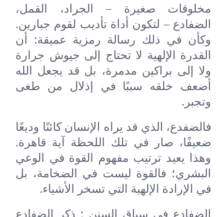
مخلوقات صغيرة – الجراد، القمل،
الضفادع – لتكون أداة تأديب لقوم جبارين.
وكأن في ذلك رسالة رمزية عميقة: أن
القدرة الإلهية لا تحتاج إلى جيوش جرارة
ولا إلى براكين مدمرة، بل قد يجعل الله
أضعف خلقه سببًا في إذلال من طغى
وتجبر.
فالضفدع، الذي قد يراه الإنسان كائنًا وديعًا
ضعيفًا، صار في تلك اللحظة آية قاهرة.
وهذا يعيد ترتيب مفهوم القوة في الوعي
البشري؛ فالقوة ليست في الضخامة، بل
في الإرادة الإلهية التي تسخر الأشياء.
الضفادع في سياق السنن : ذكر الضفادع