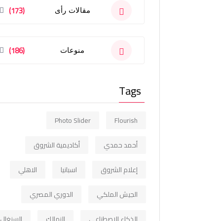
(173)
مقالات رأى
(186)
منوعات
Tags
Photo Slider
Flourish
أحمد حمدي
أكاديمية الشروق
إعلام الشروق
اسبانيا
الاهلي
الجيش الملكي
الدوري المصري
الذكاء الاصطناعي
الزمالك
السنغال