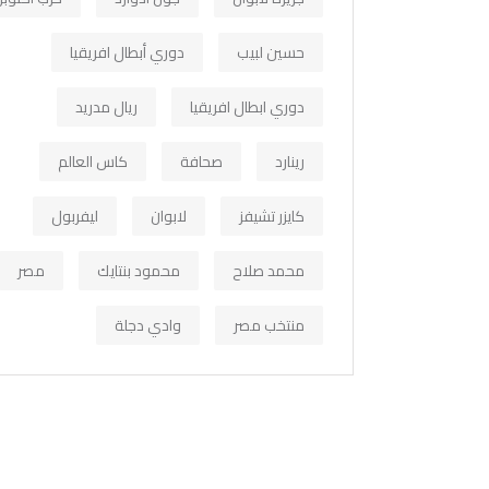
حسين لبيب
دوري أبطال افريقيا
دوري ابطال افريقيا
ريال مدريد
رينارد
صحافة
كاس العالم
كايزر تشيفز
لابوان
ليفربول
محمد صلاح
محمود بنتايك
مصر
منتخب مصر
وادي دجلة