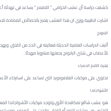
كشفت دراسة أن عشب الخرامي ” اللافندر ” يساعد في تهدئة أع
اشارت الطبيبة روزي ان هذا العشب يتميز بالخصائص المضادة لل
البابونج
أثبتت الدراسات العلمية الحديثة فعاليته في الحد من القلق، و
للأعصاب في شاي البابونج يجعلها مشروبا مهدئا .
زهرة الآلام الحمراء
تحتوي على مركبات الفلافونويد التي تساعد على استرخاء الأعص
الأشواجاندا
هو عشب شائع لمكافحة الأرق،وتوجد مركبات الأشواجاندا المعززة
التخلص من مشاعر التوتر أو القلق، والحث على الهدوء، ومساعد