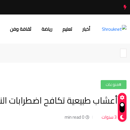
أخبار
تعليم
رياضة
ثقافة وفن
#منوعات
4 أعشاب طبيعية تكافح اضطرابات النوم.. منها البابونج
3 سنوات
0 min read