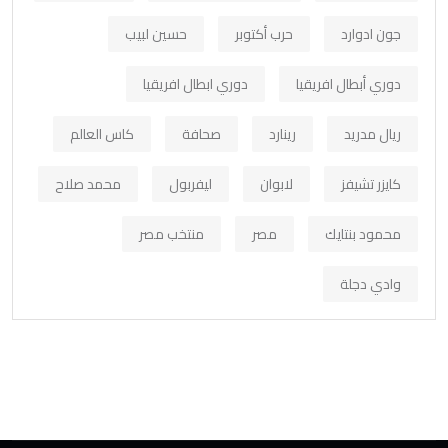
جون ادوارد
حرب أكتوبر
حسين لبيب
دوري أبطال افريقيا
دوري ابطال افريقيا
ريال مدريد
رينارد
صحافة
كاس العالم
كايزر تشيفز
لابوان
ليفربول
محمد صلاح
محمود بنتايك
مصر
منتخب مصر
وادي دجلة