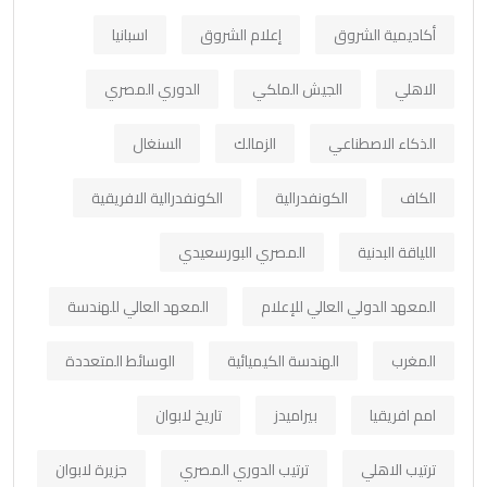
أكاديمية الشروق
إعلام الشروق
اسبانيا
الاهلي
الجيش الملكي
الدوري المصري
الذكاء الاصطناعي
الزمالك
السنغال
الكاف
الكونفدرالية
الكونفدرالية الافريقية
اللياقة البدنية
المصري البورسعيدي
المعهد الدولي العالي للإعلام
المعهد العالي للهندسة
المغرب
الهندسة الكيميائية
الوسائط المتعددة
امم افريقيا
بيراميدز
تاريخ لابوان
ترتيب الاهلي
ترتيب الدوري المصري
جزيرة لابوان