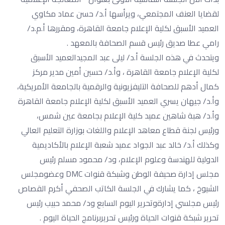
لقضايا العنف المجتمعي، ويرأسها أ.د/ حسن عماد مكاوي
العميد الأسبق لكلية الإعلام جامعة القاهرة، ومقررها أ.م.د/
رامي عطا صديق رئيس قسم الصحافة بالمعهد .
ويتحدث في هذه الجلسة أ.د/ ليلى عبد المجيدالعميد الأسبق
لكلية الإعلام جامعة القاهرة ، وأ.د/ حسين أمين مدير مركز
كمال أدهم للصحافة التليفزيونية والرقمية بالجامعة الأمريكية،
وأ.د/ جيهان يسري العميد الأسبق لكلية الإعلام جامعة القاهرة
وأ.د/ هبة شاهين عميد كلية الإعلام بجامعة عين شمس،
ورئيس لجنة قطاع معاهد الإعلام واللغات بوزارة التعليم العالي
وكذلك أ.د/ خالد عبد الجواد عميد شعبة الإعلام بالأكاديمية
الدولية للهندسة وعلوم الإعلام، ود/ محمود مسلم رئيس
مجلس إدارة صحيفة الوطن وشبكة قنوات DMC وعضومجلس
الشيوخ ، كما يشارك في الجلسة الكاتب الصحفي أكرم القصاص
رئيس مجلسي إدارةوتحرير اليوم السابع ود/ محمد حبيب رئيس
تحرير شبكة قنوات الحياة ورئيس تحريربرنامج الحياة اليوم .