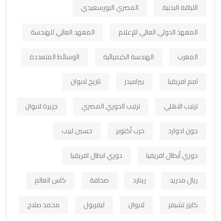
اللياقة البدنية
المصري البورسعيدي
المعهد الدولي العالي للإعلام
المعهد العالي للهندسة
المغرب
الهندسة الكيميائية
الوسائط المتعددة
امم افريقيا
بيراميدز
تاريخ لابوان
ترتيب الاهلي
ترتيب الدوري المصري
جزيرة لابوان
جون ادوارد
حرب أكتوبر
حسين لبيب
دوري أبطال افريقيا
دوري ابطال افريقيا
ريال مدريد
رينارد
صحافة
كاس العالم
كايزر تشيفز
لابوان
ليفربول
محمد صلاح