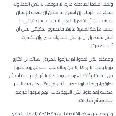
ولذلك، عندما تصادفك عثرة، لا تتوقف، لا تلعن الحظ، ولا
تقطع حبل الرجاء، إن أقسى ما يُمكن أن يفعله الإنسان
بنفسه، هو أن يُقنعها بالعجز، لا بسبب عجزٍ حقيقيٍ؛ بل
بسبب هزيمة نفسية عابرة، فالطموح الحقيقي ليس أن
تصل فقط؛ بل أن تواصل المحاولة، حتى وإن تكسرت
أجنحتك مرارًا.
ومعظم الذين نجحوا، لم يلتزموا بالطريق السائد؛ بل اختاروا
دروبًا وعرة، لا يراها إلا من يملك قلب المغامر، ربما قفزوا
من نوافذٍ لم تُفتح لغيرهم، وربما طرقوا أبوابًا لم يجرؤ أحد أن
يطرقها، وربما ساروا عكس التيار، في وقت كان فيه السير
عكسه يُعد جنونًا، لكن النتيجة كانت أنهم سبقوا غيرهم
بخطوة، ثم خطواتٍ.
والهدف من هذه الخلاصة ليس فقط تحفيزك على الحلم؛