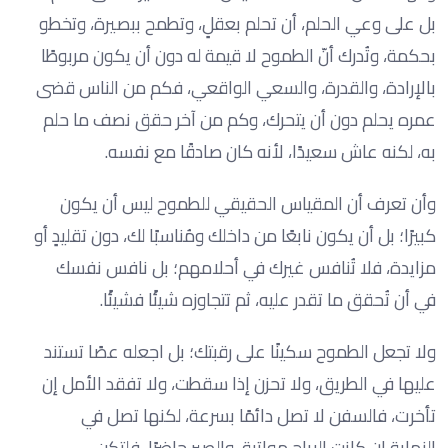
بل على وعي الحلم، أن تحلم بعقلٍ، وتطمح ببصيرة، وتخطو
بحكمة، وتُدرك أنّ الطموح لا قيمة له دون أن يكون مربوطًا
بالإرادة، والقدرة، والسعي الواقعي، فكم من الناس قضى
عمره يحلم دون أن يتحرك، وكم من آخر حقق نصف ما حلم
به، لكنه عاش سعيدًا، لأنه كان صادقًا مع نفسه.
وأن تعرف أن المقياس الحقيقي للطموح ليس أن يكون
كبيرًا؛ بل أن يكون نابعًا من داخلك ومُناسبًا لك، دون تقليدٍ أو
مزايدة، فلا تُنافس غيرك في أحلامهم؛ بل نافس نفسك
في أن تُحقق ما تقدر عليه، ثم تتجاوزه شيئًا فشيئًا.
ولا تجعل الطموح سكينًا على رقبتك؛ بل اجعله عصًا تستند
عليها في الطريق، ولا تحزن إذا سقطت، ولا تفقد الأمل إن
تأخرت، فالسفن لا تصل دائمًا بسرعة، لكنها تصل في
النهاية إن كانت الرياح مواتية، والصبر حاضرًا، فلتكن