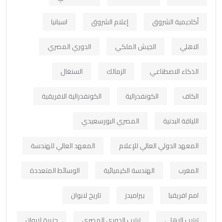
أكاديمية الشروق
إعلام الشروق
اسبانيا
الاهلي
الجيش الملكي
الدوري المصري
الذكاء الاصطناعي
الزمالك
السنغال
الكاف
الكونفدرالية
الكونفدرالية الافريقية
اللياقة البدنية
المصري البورسعيدي
المعهد الدولي العالي للإعلام
المعهد العالي للهندسة
المغرب
الهندسة الكيميائية
الوسائط المتعددة
امم افريقيا
بيراميدز
تاريخ لابوان
ترتيب الاهلي
ترتيب الدوري المصري
جزيرة لابوان