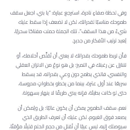
وفي لحظة صفاءٍ نادرة، استرجع عبارة: “يا بني، اجعل سقف
طموحك مناسبًا لقدراتك، لكن لا تضعف إذا سقط عليك
شيءٌ من هذا السقف”، تلك الجملة حملت مفتاحًا سحريًا،
يُعيد ترتيب الأفكار من جديدٍ.
فأن تربط طموحك بقدراتك لا يعني أن تُقلِّص أحلامك، أو
تتنازل عن رغبتك في التميز؛ بل هو نوعٌ من الاتزان العقلي
والنفسي، فالذي يطمح دون وعيٍ بقدراته، قد يسقط
سريعًا عند أول عثرة، بينما من يخطو بخطواتٍ مدروسة،
حتى لو كانت بطيئة، فإنه يبني طريقًا لا ينهار بسهولة.
نعم، سقف الطموح يمكن أن يكون عاليًا؛ بل ويُمكن أن
يصعد فوق الغيوم، لكن عليك أن تعرف الطريق الذي
سيوصلك إليه، ليس عيبًا أن تُقلل من حجم الحلم قليلًا مؤقتًا،