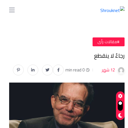
#مقالات رأى
رجاءٌ لا ينقطع
12 شهر
0 min read