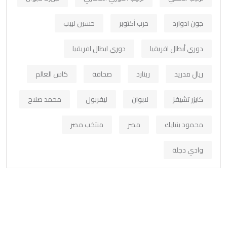
جون ادوارد
حرب أكتوبر
حسين لبيب
دوري أبطال افريقيا
دوري ابطال افريقيا
ريال مدريد
رينارد
صحافة
كاس العالم
كايزر تشيفز
لابوان
ليفربول
محمد صلاح
محمود بنتايك
مصر
منتخب مصر
وادي دجلة