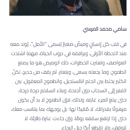
سامي محمد المرسي
في قلب كل إنسانٍ وميضٌ صغيرٌ يُسمى “الأمل”، يُولد معه
منذ اللحظة الأولى، ويرافقه في دروب الحياة، مهما اشتدت
العواصف، وتعثرت الخطوات، ذلك الوميض هو ما يصنع
الطموح، وما يجعله يسعى، ويتعثر، ثم يقف من جديدٍ، لكنّ
الكثير يخلط بين الحلم المُستحيل، والطموح المعقول، بين
القفز إلى السحاب دون أجنحة، وبناء السلالم درجة درجة،
حتى يبلغ المرء غايته. ولذلك، فإن الطموح لا بد أن يكون
مرهونًا بقدراتك، لا مُقيدًا لها؛ بل يوجهك بما يتناسب معك،
حتى إذا ارتفع سقفه يومًا، وإن جاءت عثرة طارئة، لا
تتوقف، ولا تقطع أبدًا حبل الرجاء.