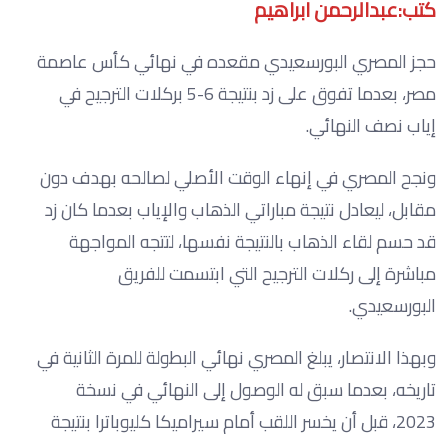
كتب:عبدالرحمن ابراهيم
حجز المصري البورسعيدي مقعده في نهائي كأس عاصمة
مصر، بعدما تفوق على زد بنتيجة 6-5 بركلات الترجيح في
إياب نصف النهائي.
ونجح المصري في إنهاء الوقت الأصلي لصالحه بهدف دون
مقابل، ليعادل نتيجة مباراتي الذهاب والإياب بعدما كان زد
قد حسم لقاء الذهاب بالنتيجة نفسها، لتتجه المواجهة
مباشرة إلى ركلات الترجيح التي ابتسمت للفريق
البورسعيدي.
وبهذا الانتصار، يبلغ المصري نهائي البطولة للمرة الثانية في
تاريخه، بعدما سبق له الوصول إلى النهائي في نسخة
2023، قبل أن يخسر اللقب أمام سيراميكا كليوباترا بنتيجة