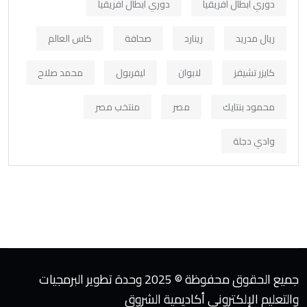
دوري أبطال افريقيا
دوري ابطال افريقيا
ريال مدريد
رينارد
صحافة
كاس العالم
كايزر تشيفز
لابوان
ليفربول
محمد صلاح
محمود بنتايك
مصر
منتخب مصر
وادي دجلة
جميع الحقوق محفوظة © 2025 وحدة تطوير البرمجيات
والتعليم الإلكتروني أكاديمية الشروق