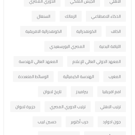
الاهلي
الجيش الملكي
الدوري المصري
الذكاء الاصطناعي
الزمالك
السنغال
الكاف
الكونفدرالية
الكونفدرالية الافريقية
اللياقة البدنية
المصري البورسعيدي
المعهد الدولي العالي للإعلام
المعهد العالي للهندسة
المغرب
الهندسة الكيميائية
الوسائط المتعددة
امم افريقيا
بيراميدز
تاريخ لابوان
ترتيب الاهلي
ترتيب الدوري المصري
جزيرة لابوان
جون ادوارد
حرب أكتوبر
حسين لبيب